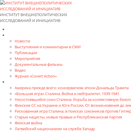
ИНСТИТУТ ВНЕШНЕПОЛИТИЧЕСКИХ
ИССЛЕДОВАНИЙ И ИНИЦИАТИВ
Главная
Материалы
Новости
Выступления и коммента­рии в СМИ
Публикации
Мероприятия
Документальные фильмы
Видео
Журнал «Covert Action»
Книги
Америка прежде всего: консерватизм эпохи Дональда Трампа
«Большая игра» Сталина: Война и нейтралитет, 1939-1941
Несостоявшийся союз Сталина: борьба за коллективную безопа
Финские СС на Украине и Юге России. От возникновения до л
Рискованная игра Сталина: в поисках союзников против Гитлер
Старые нацисты, новые правые и Республиканская партия
Финская война
Латвийский национализм на службе Западу