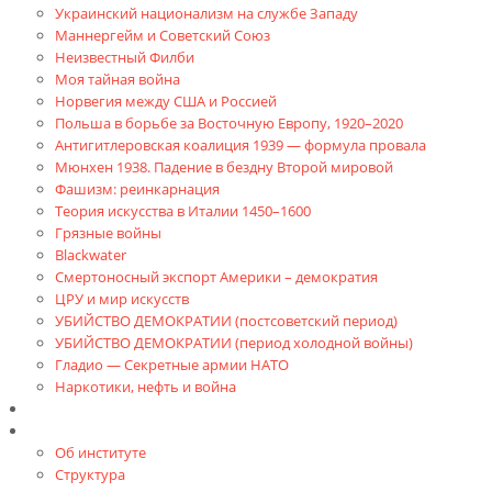
Украинский национализм на службе Западу
Маннергейм и Советский Союз
Неизвестный Филби
Моя тайная война
Норвегия между США и Россией
Польша в борьбе за Восточную Европу, 1920–2020
Антигитлеровская коалиция 1939 — формула провала
Мюнхен 1938. Падение в бездну Второй мировой
Фашизм: реинкарнация
Теория искусства в Италии 1450–1600
Грязные войны
Blackwater
Смертоносный экспорт Америки – демократия
ЦРУ и мир искусств
УБИЙСТВО ДЕМОКРАТИИ (постсоветский период)
УБИЙСТВО ДЕМОКРАТИИ (период холодной войны)
Гладио — Секретные армии НАТО
Наркотики, нефть и война
Доклады
Об Институте
Об институте
Структура