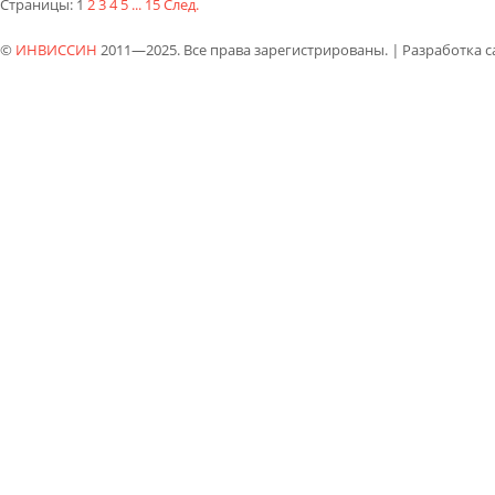
Страницы:
1
2
3
4
5
...
15
След.
©
ИНВИССИН
2011—2025. Все права зарегистрированы.
|
Разработка 