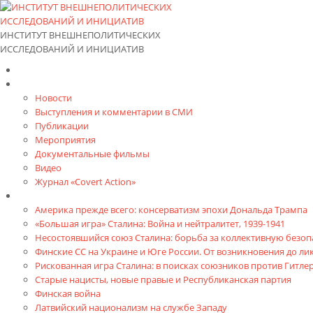
ИНСТИТУТ ВНЕШНЕПОЛИТИЧЕСКИХ
ИССЛЕДОВАНИЙ И ИНИЦИАТИВ
Главная
Материалы
Новости
Выступления и коммента­рии в СМИ
Публикации
Мероприятия
Документальные фильмы
Видео
Журнал «Covert Action»
Книги
Америка прежде всего: консерватизм эпохи Дональда Трампа
«Большая игра» Сталина: Война и нейтралитет, 1939-1941
Несостоявшийся союз Сталина: борьба за коллективную безопа
Финские СС на Украине и Юге России. От возникновения до л
Рискованная игра Сталина: в поисках союзников против Гитлер
Старые нацисты, новые правые и Республиканская партия
Финская война
Латвийский национализм на службе Западу