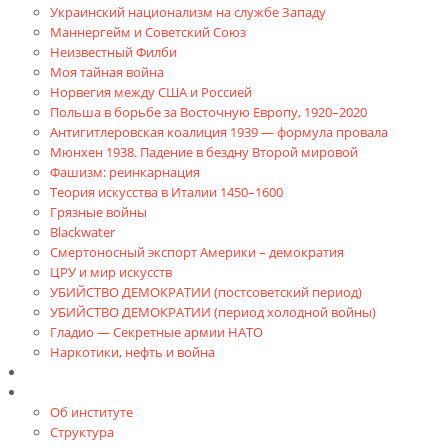
Украинский национализм на службе Западу
Маннергейм и Советский Союз
Неизвестный Филби
Моя тайная война
Норвегия между США и Россией
Польша в борьбе за Восточную Европу, 1920–2020
Антигитлеровская коалиция 1939 — формула провала
Мюнхен 1938. Падение в бездну Второй мировой
Фашизм: реинкарнация
Теория искусства в Италии 1450–1600
Грязные войны
Blackwater
Смертоносный экспорт Америки – демократия
ЦРУ и мир искусств
УБИЙСТВО ДЕМОКРАТИИ (постсоветский период)
УБИЙСТВО ДЕМОКРАТИИ (период холодной войны)
Гладио — Секретные армии НАТО
Наркотики, нефть и война
Доклады
Об Институте
Об институте
Структура