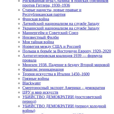
Рискованная игра Сталина: в поисках союзников
против Гитлера, 1930–1936
Старые нацисты, новые правые и
Республиканская партия
Финская война
Латвийский национализм на службе Западу
Украинский национализм на службе Западу
Маннергейм и Советский Союз
Неизвестный Филби
Моя тайная война
Норвегия между США и Россией
Польша в борьбе за Восточную Европу, 1920–2020
Антигитлеровская коалиция 1939 — формула
провала
Мюнхен 1938. Падение в бездну Второй мировой
Фашизм: реинкарнация
Теория искусства в Италии 1450–1600
Грязные войны
Blackwater
Смертоносный экспорт Америки – демократия
ЦРУ и мир искусств
УБИЙСТВО ДЕМОКРАТИИ (постсоветский
период)
УБИЙСТВО ДЕМОКРАТИИ (период холодной
войны)