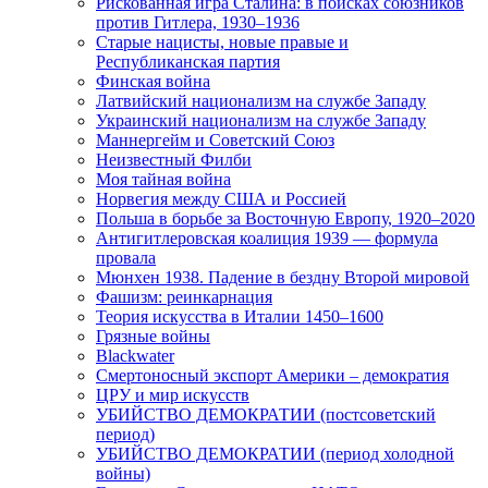
Рискованная игра Сталина: в поисках союзников
против Гитлера, 1930–1936
Старые нацисты, новые правые и
Республиканская партия
Финская война
Латвийский национализм на службе Западу
Украинский национализм на службе Западу
Маннергейм и Советский Союз
Неизвестный Филби
Моя тайная война
Норвегия между США и Россией
Польша в борьбе за Восточную Европу, 1920–2020
Антигитлеровская коалиция 1939 — формула
провала
Мюнхен 1938. Падение в бездну Второй мировой
Фашизм: реинкарнация
Теория искусства в Италии 1450–1600
Грязные войны
Blackwater
Смертоносный экспорт Америки – демократия
ЦРУ и мир искусств
УБИЙСТВО ДЕМОКРАТИИ (постсоветский
период)
УБИЙСТВО ДЕМОКРАТИИ (период холодной
войны)