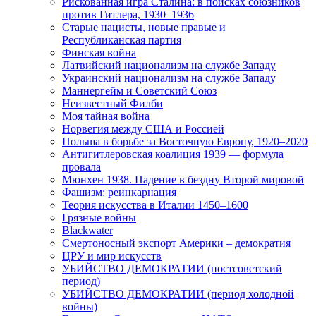
Рискованная игра Сталина: в поисках союзников
против Гитлера, 1930–1936
Старые нацисты, новые правые и
Республиканская партия
Финская война
Латвийский национализм на службе Западу
Украинский национализм на службе Западу
Маннергейм и Советский Союз
Неизвестный Филби
Моя тайная война
Норвегия между США и Россией
Польша в борьбе за Восточную Европу, 1920–2020
Антигитлеровская коалиция 1939 — формула
провала
Мюнхен 1938. Падение в бездну Второй мировой
Фашизм: реинкарнация
Теория искусства в Италии 1450–1600
Грязные войны
Blackwater
Смертоносный экспорт Америки – демократия
ЦРУ и мир искусств
УБИЙСТВО ДЕМОКРАТИИ (постсоветский
период)
УБИЙСТВО ДЕМОКРАТИИ (период холодной
войны)