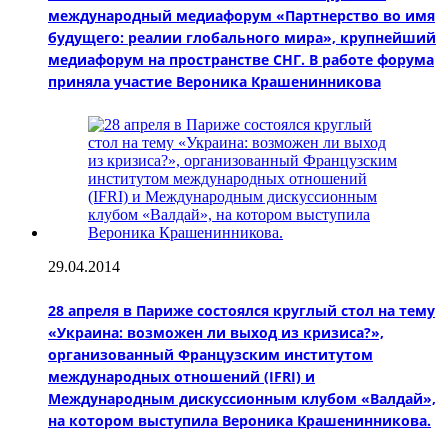
международный медиафорум «Партнерство во имя
будущего: реалии глобального мира», крупнейший
медиафорум на пространстве СНГ. В работе форума
приняла участие Вероника Крашенинникова
29.04.2014
28 апреля в Париже состоялся круглый стол на тему
«Украина: возможен ли выход из кризиса?»,
организованный Французским институтом
международных отношений (IFRI) и
Международным дискуссионным клубом «Валдай»,
на котором выступила Вероника Крашенинникова.