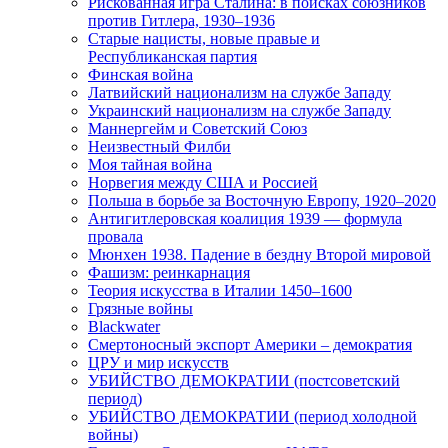
Рискованная игра Сталина: в поисках союзников
против Гитлера, 1930–1936
Старые нацисты, новые правые и
Республиканская партия
Финская война
Латвийский национализм на службе Западу
Украинский национализм на службе Западу
Маннергейм и Советский Союз
Неизвестный Филби
Моя тайная война
Норвегия между США и Россией
Польша в борьбе за Восточную Европу, 1920–2020
Антигитлеровская коалиция 1939 — формула
провала
Мюнхен 1938. Падение в бездну Второй мировой
Фашизм: реинкарнация
Теория искусства в Италии 1450–1600
Грязные войны
Blackwater
Смертоносный экспорт Америки – демократия
ЦРУ и мир искусств
УБИЙСТВО ДЕМОКРАТИИ (постсоветский
период)
УБИЙСТВО ДЕМОКРАТИИ (период холодной
войны)