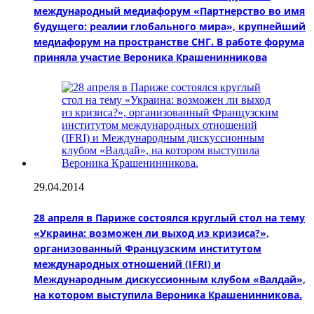
международный медиафорум «Партнерство во имя
будущего: реалии глобального мира», крупнейший
медиафорум на пространстве СНГ. В работе форума
приняла участие Вероника Крашенинникова
29.04.2014
28 апреля в Париже состоялся круглый стол на тему
«Украина: возможен ли выход из кризиса?»,
организованный Французским институтом
международных отношений (IFRI) и
Международным дискуссионным клубом «Валдай»,
на котором выступила Вероника Крашенинникова.