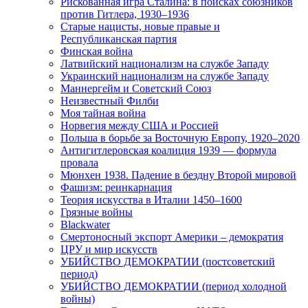
Рискованная игра Сталина: в поисках союзников
против Гитлера, 1930–1936
Старые нацисты, новые правые и
Республиканская партия
Финская война
Латвийский национализм на службе Западу
Украинский национализм на службе Западу
Маннергейм и Советский Союз
Неизвестный Филби
Моя тайная война
Норвегия между США и Россией
Польша в борьбе за Восточную Европу, 1920–2020
Антигитлеровская коалиция 1939 — формула
провала
Мюнхен 1938. Падение в бездну Второй мировой
Фашизм: реинкарнация
Теория искусства в Италии 1450–1600
Грязные войны
Blackwater
Смертоносный экспорт Америки – демократия
ЦРУ и мир искусств
УБИЙСТВО ДЕМОКРАТИИ (постсоветский
период)
УБИЙСТВО ДЕМОКРАТИИ (период холодной
войны)