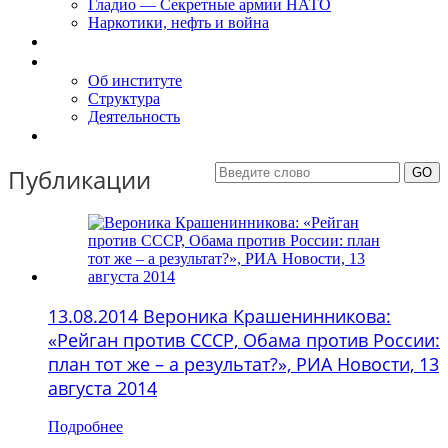
Гладио — Секретные армии НАТО
Наркотики, нефть и война
Доклады
Об Институте
Об институте
Структура
Деятельность
Контакты
Публикации
13.08.2014 Вероника Крашенинникова:
«Рейган против СССР, Обама против России:
план тот же – а результат?», РИА Новости, 13
августа 2014
Подробнее