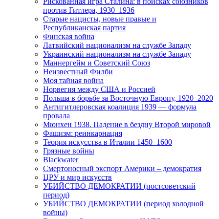
Рискованная игра Сталина: в поисках союзников
против Гитлера, 1930–1936
Старые нацисты, новые правые и
Республиканская партия
Финская война
Латвийский национализм на службе Западу
Украинский национализм на службе Западу
Маннергейм и Советский Союз
Неизвестный Филби
Моя тайная война
Норвегия между США и Россией
Польша в борьбе за Восточную Европу, 1920–2020
Антигитлеровская коалиция 1939 — формула
провала
Мюнхен 1938. Падение в бездну Второй мировой
Фашизм: реинкарнация
Теория искусства в Италии 1450–1600
Грязные войны
Blackwater
Смертоносный экспорт Америки – демократия
ЦРУ и мир искусств
УБИЙСТВО ДЕМОКРАТИИ (постсоветский
период)
УБИЙСТВО ДЕМОКРАТИИ (период холодной
войны)