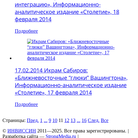
интеграцию», Информационно-
аналитическое издание «Столетие», 18
февраля 2014
Подробнее
17.02.2014 Икрам Сабиров:
«Ближневосточные “глюки” Вашингтона»,
Информационно-аналитическое издание
«Столетие», 17 февраля 2014
Подробнее
Страницы:
Пред.
1
...
9
10
11
12
13
...
16
След.
Все
©
ИНВИССИН
2011—2025. Все права зарегистрированы.
|
Разработка сайта —
StrongMedia.ru
|