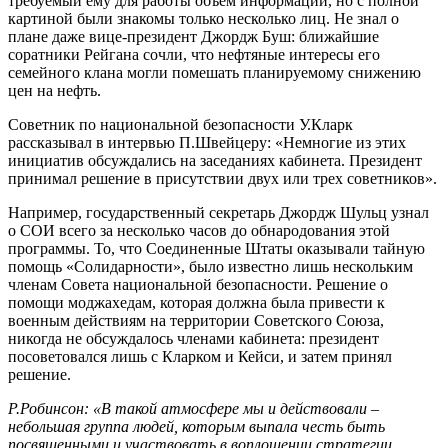
требуемый ему для работы объем информации, но с полной
картиной были знакомы только несколько лиц. Не знал о
плане даже вице-президент Джордж Буш: ближайшие
соратники Рейгана сочли, что нефтяные интересы его
семейного клана могли помешать планируемому снижению
цен на нефть.
Советник по национальной безопасности У.Кларк
рассказывал в интервью П.Швейцеру: «Немногие из этих
инициатив обсуждались на заседаниях кабинета. Президент
принимал решение в присутствии двух или трех советников».
Например, государственный секретарь Джордж Шульц узнал
о СОИ всего за несколько часов до обнародования этой
программы. То, что Соединенные Штаты оказывали тайную
помощь «Солидарности», было известно лишь нескольким
членам Совета национальной безопасности. Решение о
помощи моджахедам, которая должна была привести к
военным действиям на территории Советского Союза,
никогда не обсуждалось членами кабинета: президент
посоветовался лишь с Кларком и Кейси, и затем принял
решение.
Р.Робинсон: «В такой атмосфере мы и действовали –
небольшая группа людей, которым выпала честь быть
посвященными и участвовать в воплощении стратегии