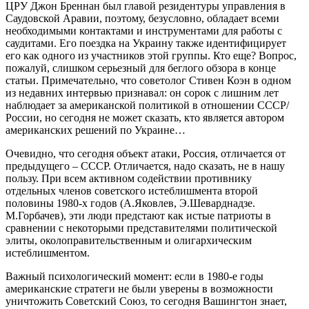
ЦРУ Джон Бреннан был главой резидентуры управления в
Саудовской Аравии, поэтому, безусловно, обладает всеми
необходимыми контактами и инструментами для работы с
саудитами. Его поездка на Украину также идентифицирует
его как одного из участников этой группы. Кто еще? Вопрос,
пожалуй, слишком серьезный для беглого обзора в конце
статьи. Примечательно, что советолог Стивен Коэн в одном
из недавних интервью признавал: он сорок с лишним лет
наблюдает за американской политикой в отношении СССР/
России, но сегодня не может сказать, кто является автором
американских решений по Украине…
Очевидно, что сегодня объект атаки, Россия, отличается от
предыдущего – СССР. Отличается, надо сказать, не в нашу
пользу. При всем активном содействии противнику
отдельных членов советского истеблишмента второй
половины 1980-х годов (А.Яковлев, Э.Шеварднадзе.
М.Горбачев), эти люди предстают как истые патриоты в
сравнении с некоторыми представителями политической
элиты, околоправительственным и олигархическим
истеблишментом.
Важный психологический момент: если в 1980-е годы
американские стратеги не были уверены в возможности
уничтожить Советский Союз, то сегодня Вашингтон знает,