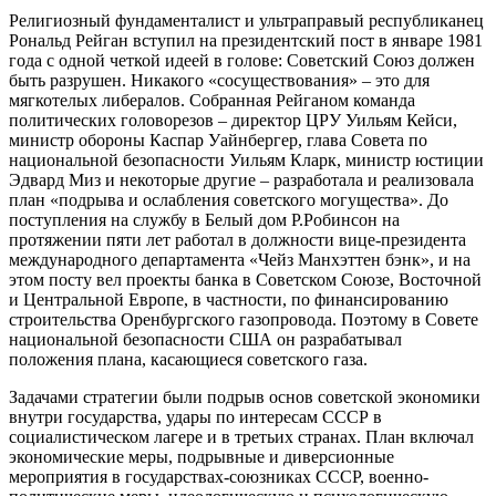
Религиозный фундаменталист и ультраправый республиканец
Рональд Рейган вступил на президентский пост в январе 1981
года с одной четкой идеей в голове: Советский Союз должен
быть разрушен. Никакого «сосуществования» – это для
мягкотелых либералов. Собранная Рейганом команда
политических головорезов – директор ЦРУ Уильям Кейси,
министр обороны Каспар Уайнбергер, глава Совета по
национальной безопасности Уильям Кларк, министр юстиции
Эдвард Миз и некоторые другие – разработала и реализовала
план «подрыва и ослабления советского могущества». До
поступления на службу в Белый дом Р.Робинсон на
протяжении пяти лет работал в должности вице-президента
международного департамента «Чейз Манхэттен бэнк», и на
этом посту вел проекты банка в Советском Союзе, Восточной
и Центральной Европе, в частности, по финансированию
строительства Оренбургского газопровода. Поэтому в Совете
национальной безопасности США он разрабатывал
положения плана, касающиеся советского газа.
Задачами стратегии были подрыв основ советской экономики
внутри государства, удары по интересам СССР в
социалистическом лагере и в третьих странах. План включал
экономические меры, подрывные и диверсионные
мероприятия в государствах-союзниках СССР, военно-