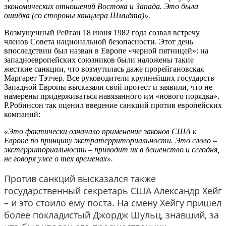
экономических отношений Востока и Запада. Это была
ошибка (со стороны канцлера Шмидта)».
Возмущенный Рейган 18 июня 1982 года созвал встречу
членов Совета национальной безопасности. Этот день
впоследствии был назван в Европе «черной пятницей»: на
западноевропейских союзников были наложены такие
жесткие санкции, что возмутилась даже прорейгановская
Маргарет Тэтчер. Все руководители крупнейших государств
Западной Европы высказали свой протест и заявили, что не
намерены придерживаться навязанного им «нового порядка».
Р.Робинсон так оценил введение санкций против европейских
компаний:
«Это фактически означало применение законов США к
Европе по принципу экстратерриториальности. Это слово –
экстерриториальность – приводит их в бешенство и сегодня,
не говоря уже о тех временах».
Против санкций высказался также
государственный секретарь США Александр Хейг
– и это стоило ему поста. На смену Хейгу пришел
более покладистый Джордж Шульц, знавший, за