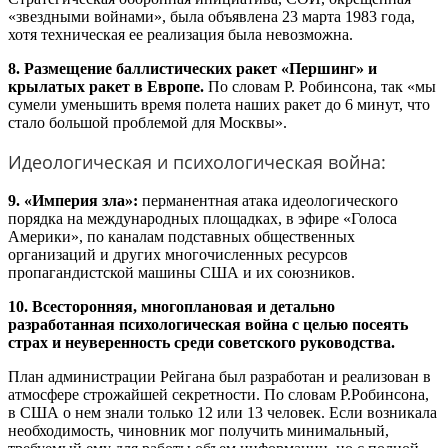
«звездными войнами», была объявлена 23 марта 1983 года,
хотя техническая ее реализация была невозможна.
8. Размещение баллистических ракет «Першинг» и
крылатых ракет в Европе.
По словам Р. Робинсона, так «мы
сумели уменьшить время полета наших ракет до 6 минут, что
стало большой проблемой для Москвы».
Идеологическая и психологическая война:
9. «Империя зла»:
перманентная атака идеологического
порядка на международных площадках, в эфире «Голоса
Америки», по каналам подставных общественных
организаций и других многочисленных ресурсов
пропагандистской машины США и их союзников.
10. Всесторонняя, многоплановая и детально
разработанная психологическая война с целью посеять
страх и неуверенность среди советского руководства.
План администрации Рейгана был разработан и реализован в
атмосфере строжайшей секретности. По словам Р.Робинсона,
в США о нем знали только 12 или 13 человек. Если возникала
необходимость, чиновник мог получить минимальный,