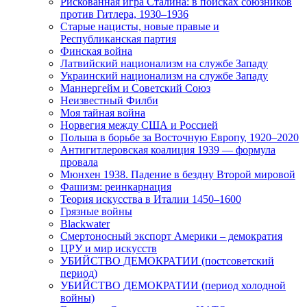
Рискованная игра Сталина: в поисках союзников
против Гитлера, 1930–1936
Старые нацисты, новые правые и
Республиканская партия
Финская война
Латвийский национализм на службе Западу
Украинский национализм на службе Западу
Маннергейм и Советский Союз
Неизвестный Филби
Моя тайная война
Норвегия между США и Россией
Польша в борьбе за Восточную Европу, 1920–2020
Антигитлеровская коалиция 1939 — формула
провала
Мюнхен 1938. Падение в бездну Второй мировой
Фашизм: реинкарнация
Теория искусства в Италии 1450–1600
Грязные войны
Blackwater
Смертоносный экспорт Америки – демократия
ЦРУ и мир искусств
УБИЙСТВО ДЕМОКРАТИИ (постсоветский
период)
УБИЙСТВО ДЕМОКРАТИИ (период холодной
войны)