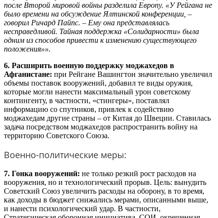
после Второй мировой войны разделила Европу. «У Рейгана не
было времени на обсуждение Ялтинской конференции, –
говорил Ричард Пайпс. – Ему она представлялась
несправедливой. Тайная поддержка «Солидарности» была
одним из способов привести к изменению существующего
положения»».
6. Расширить военную поддержку моджахедов в
Афганистане:
при Рейгане Вашингтон значительно увеличил
объемы поставок вооружений, добавил те виды оружия,
которые могли нанести максимальный урон советскому
контингенту, в частности, «стингеры», поставлял
информацию со спутников, привлек к содействию
моджахедам другие страны – от Китая до Швеции. Ставилась
задача посредством моджахедов распространить войну на
территорию Советского Союза.
Военно-политические меры:
7. Гонка вооружений:
не только резкий рост расходов на
вооружения, но и технологический прорыв. Цель: вынудить
Советский Союз увеличить расходы на оборону, в то время,
как доходы в бюджет снижались мерами, описанными выше,
и нанести психологический удар. В частности,
Стратегическая оборонная инициатива, СОИ, окрещенная