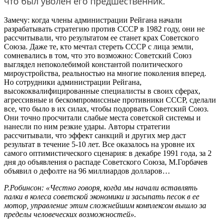
что был уволен его предшественник.
Замечу: когда члены администрации Рейгана начали
разрабатывать стратегию против СССР в 1982 году, они не
рассчитывали, что результатом ее станет крах Советского
Союза. Даже те, кто мечтал стереть СССР с лица земли,
сомневались в том, что это возможно: Советский Союз
выглядел непоколебимой константой политического
мироустройства, реальностью на многие поколения вперед.
Но сотрудники администрации Рейгана,
высококвалифицированные специалисты в своих сферах,
агрессивные и бескомпромиссные противники СССР, сделали
все, что было в их силах, чтобы подорвать Советский Союз.
Они точно просчитали слабые места советской системы и
нанесли по ним резкие удары. Авторы стратегии
рассчитывали, что эффект санкций и других мер даст
результат в течение 5-10 лет. Все оказалось на уровне их
самого оптимистического сценария: в декабре 1991 года, за 2
дня до объявления о распаде Советского Союза, М.Горбачев
объявил о дефолте на 96 миллиардов долларов…
Р.Робинсон: «Честно говоря, когда мы начали вставлять
палки в колеса советской экономики и засыпать песок в ее
мотор, управление этим сложнейшим комплексом вышло за
пределы человеческих возможностей».