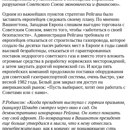
разрушения Советского Союза экономически и финансово».
Одним из важнейших пунктов стратегии Рейгана было
заставить европейцев следовать своему плану. По мнению
Вашингтона, Западная Европа слишком выгодно торговала с
Советским Союзом, вместо того, чтобы «заботиться о своей
безопасности». Администрация Рейгана требовала от
европейцев отказаться от строительства газопровода, которое
создало бы десятки тысяч рабочих мест в Европе в годы самой
высокой безработицы, отказаться от гарантированных
поставок недорогого советского газа и вместо этого вложить
огромные средства в разработку норвежских месторождений,
а затем закупать дорогой норвежский газ. И когда пять
европейских компаний продолжили поставки оборудования
для советской газотранспортной системы, очень быстро, уже
весной 1982 года, Белый дом закрыл им доступ на
американский рынок: «Пусть выбирают, хотят они работать с
Советами или с нами».
Р.Робинсон: «Когда президент выступал с горячим призывом,
(канцлер) Шмидт смотрел через окно в сад. Он
демонстративно игнорировал Рейгана. Он хотел показать
ему свой афронт. По возвращении в Вашингтон президент
еще больше утвердился в мысли, что к нему отнеслись
пренебрежительно, как к новичку, не понимающему суть