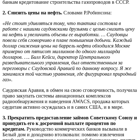
банкам кредитование строительства газопроводов в СССР.
2. Снизить цены на нефть.
Словами Р.Робинсона:
«Не стоит удивляться тому, что тактика состояла в
работе с нашими саудовскими друзьями с целью снизить цену
на нефть и увеличить объемы ее выработки. … Саудовцы
повели себя сговорчиво в плане повышения добычи. Каждый
доллар снижения цены на баррель нефти обходился Москве
примерно от пятисот миллионов до одного миллиарда
долларов. …. Билл Кейси, директор Центрального
разведывательного управления, был ответственным за
переговоры с Саудовской Аравией по данному вопросу. Я же
занимался той частью уравнения, где фигурировал природный
газ».
Саудовская Аравия, в обмен на свою сговорчивость, получила
право закупать системы авиационных комплексов
радиообнаружения и наведения AWACS, продажа которых
саудитам активно осуждалась и в самих США, и в мире.
3. Прекратить предоставление займов Советскому Союзу и
принудить его к досрочной выплате процентов по
кредитам.
Руководство коммерческих банков вызывали в
Белый дом и доходчиво втолковали: помимо извлечения