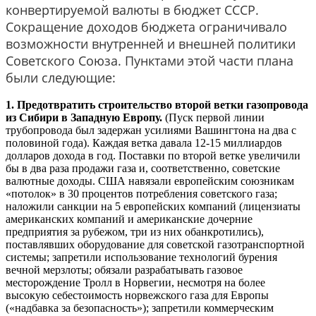
конвертируемой валюты в бюджет СССР.
Сокращение доходов бюджета ограничивало
возможности внутренней и внешней политики
Советского Союза. Пунктами этой части плана
были следующие:
1. Предотвратить строительство второй ветки газопровода
из Сибири в Западную Европу.
(Пуск первой линии
трубопровода был задержан усилиями Вашингтона на два с
половиной года). Каждая ветка давала 12-15 миллиардов
долларов дохода в год. Поставки по второй ветке увеличили
бы в два раза продажи газа и, соответственно, советские
валютные доходы. США навязали европейским союзникам
«потолок» в 30 процентов потребления советского газа;
наложили санкции на 5 европейских компаний (лицензиаты
американских компаний и американские дочерние
предприятия за рубежом, три из них обанкротились),
поставлявших оборудование для советской газотранспортной
системы; запретили использование технологий бурения
вечной мерзлоты; обязали разрабатывать газовое
месторождение Тролл в Норвегии, несмотря на более
высокую себестоимость норвежского газа для Европы
(«надбавка за безопасность»); запретили коммерческим