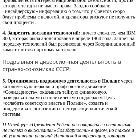
прибылей есть интересы национальной безопасности, против
которых те идти не имеют права. Заодно сообщали
«инсайдерскую» информацию о том, что у Советов скоро
будут проблемы с валютой, и кредиторы рискуют не получить
свои проценты.
4. Запретить поставки технологий:
ничего сложнее, чем IBM
360, которая была анонсирована в апреле 1964 года. Запрет на
передачу технологий был реализован через Координационный
комитет по экспортному контролю.
Подрывная и диверсионная деятельность в
странах-союзниках СССР:
5. Организовать подрывную деятельность в Польше
через
католическую церковь и профсоюзное движение
«Солидарность», оказывать тайную финансовую,
разведывательную и политическую поддержку. Цель –
«ослабить советскую власть в Польше», создать и
поддерживать оппозицию в центре социалистической
системы.
П.Швейцер: «Президент Рейган разговаривал с советниками
не только о выживании «Солидарности» в целом, но также и
об устранении решений Ялтинской конференции, которая