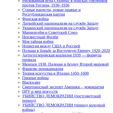
Рискованная игра Сталина: в поисках союзников
против Гитлера, 1930–1936
Старые нацисты, новые правые и
Республиканская партия
Финская война
Латвийский национализм на службе Западу
Украинский национализм на службе Западу
Маннергейм и Советский Союз
Неизвестный Филби
Моя тайная война
Норвегия между США и Россией
Польша в борьбе за Восточную Европу, 1920–2020
Антигитлеровская коалиция 1939 — формула
провала
Мюнхен 1938. Падение в бездну Второй мировой
Фашизм: реинкарнация
Теория искусства в Италии 1450–1600
Грязные войны
Blackwater
Смертоносный экспорт Америки – демократия
ЦРУ и мир искусств
УБИЙСТВО ДЕМОКРАТИИ (постсоветский
период)
УБИЙСТВО ДЕМОКРАТИИ (период холодной
войны)