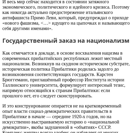
И весь мир сейчас находится в состоянии затяжного
экономического, политического и идейного кризиса. Поэтому
как никогда актуально предостережение итальянского
антифашиста Примо Леви, который, предупреждал о приходе
«нового фашизма, <…> идущего на цыпочках и называющего
себя другими именами».
Государственный заказ на национализм
Как отмечается в докладе, в основе восхваления нацизма в
современных прибалтийских республиках лежит местный
национализм. Возникнув на скудном историческом субстрате,
историческая политика Прибалтики родилась задолго до
возникновения соответствующих государств. Карстен
Брюггеманн, приглашённый профессор Института истории
Таллинского университета, формулирует интересный тезис,
напрямую относящийся к странам Прибалтики: если
прошлого нет, его следует сконструировать.
И это конструирование опирается не на кратковременный
опыт власти социал-демократических правительств в
Прибалтике в начале — середине 1920-х годов, но на
искусственно выстраиваемую историю о «национальной
демократии», якобы задушенной в «объятиях» СССР.
Комплекс жертвы всегда удобен: он избавляет от многих