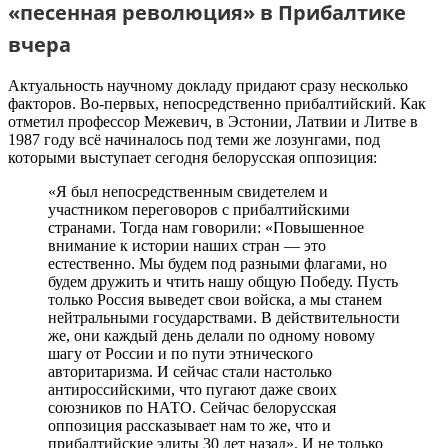
«песенная революция» в Прибалтике
вчера
Актуальность научному докладу придают сразу несколько
факторов. Во-первых, непосредственно прибалтийский. Как
отметил профессор Межевич, в Эстонии, Латвии и Литве в
1987 году всё начиналось под теми же лозунгами, под
которыми выступает сегодня белорусская оппозиция:
«Я был непосредственным свидетелем и
участником переговоров с прибалтийскими
странами. Тогда нам говорили: «Повышенное
внимание к истории наших стран — это
естественно. Мы будем под разными флагами, но
будем дружить и чтить нашу общую Победу. Пусть
только Россия выведет свои войска, а мы станем
нейтральными государствами. В действительности
же, они каждый день делали по одному новому
шагу от России и по пути этнического
авторитаризма. И сейчас стали настолько
антироссийскими, что пугают даже своих
союзников по НАТО. Сейчас белорусская
оппозиция рассказывает нам то же, что и
прибалтийские элиты 30 лет назад». И не только