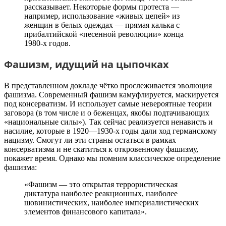
рассказывает. Некоторые формы протеста —
например, использование «живых цепей» из
женщин в белых одеждах — прямая калька с
прибалтийской «песенной революции» конца
1980-х годов.
Фашизм, идущий на цыпочках
В представленном докладе чётко прослеживается эволюция
фашизма. Современный фашизм камуфлируется, маскируется
под консерватизм. И использует самые невероятные теории
заговора (в том числе и о беженцах, якобы подтачивающих
«национальные силы»). Так сейчас реализуется ненависть и
насилие, которые в 1920—1930-х годы дали ход германскому
нацизму. Смогут ли эти страны остаться в рамках
консерватизма и не скатиться к откровенному фашизму,
покажет время. Однако мы помним классическое определение
фашизма:
«Фашизм — это открытая террористическая
диктатура наиболее реакционных, наиболее
шовинистических, наиболее империалистических
элементов финансового капитала».