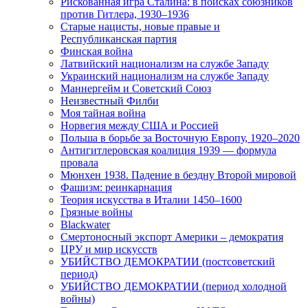
Рискованная игра Сталина: в поисках союзников
против Гитлера, 1930–1936
Старые нацисты, новые правые и
Республиканская партия
Финская война
Латвийский национализм на службе Западу
Украинский национализм на службе Западу
Маннергейм и Советский Союз
Неизвестный Филби
Моя тайная война
Норвегия между США и Россией
Польша в борьбе за Восточную Европу, 1920–2020
Антигитлеровская коалиция 1939 — формула
провала
Мюнхен 1938. Падение в бездну Второй мировой
Фашизм: реинкарнация
Теория искусства в Италии 1450–1600
Грязные войны
Blackwater
Смертоносный экспорт Америки – демократия
ЦРУ и мир искусств
УБИЙСТВО ДЕМОКРАТИИ (постсоветский
период)
УБИЙСТВО ДЕМОКРАТИИ (период холодной
войны)