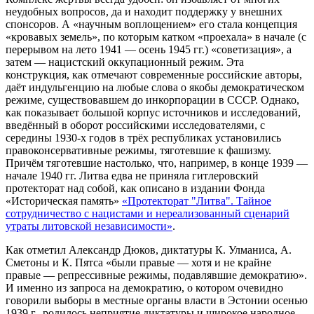
неудобных вопросов, да и находит поддержку у внешних
спонсоров. А «научным воплощением» его стала концепция
«кровавых земель», по которым катком «проехала» в начале (с
перерывом на лето 1941 — осень 1945 гг.) «советизация», а
затем — нацистский оккупационный режим. Эта
конструкция, как отмечают современные российские авторы,
даёт индульгенцию на любые слова о якобы демократическом
режиме, существовавшем до инкорпорации в СССР. Однако,
как показывает большой корпус источников и исследований,
введённый в оборот российскими исследователями, с
середины 1930-х годов в трёх республиках установились
правоконсервативные режимы, тяготевшие к фашизму.
Причём тяготевшие настолько, что, например, в конце 1939 —
начале 1940 гг. Литва едва не приняла гитлеровский
протекторат над собой, как описано в издании Фонда
«Историческая память»
«Протекторат "Литва". Тайное
сотрудничество с нацистами и нереализованный сценарий
утраты литовской независимости»
.
Как отметил Александр Дюков, диктатуры К. Улманиса, А.
Сметоны и К. Пятса «были правые — хотя и не крайне
правые — репрессивные режимы, подавлявшие демократию».
И именно из запроса на демократию, о котором очевидно
говорили выборы в местные органы власти в Эстонии осенью
1939 г., родилось неприятие диктатуры и широкое народное