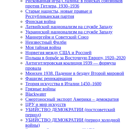
Рискованная игра Сталина: в поисках союзников
против Гитлера, 1930–1936
Старые нацисты, новые правые и
Республиканская партия
Финская война
Латвийский национализм на службе Западу
Украинский национализм на службе Западу
Маннергейм и Советский Союз
Неизвестный Филби
Моя тайная война
Норвегия между США и Россией
Польша в борьбе за Восточную Европу, 1920–2020
Антигитлеровская коалиция 1939 — формула
провала
Мюнхен 1938. Падение в бездну Второй мировой
Фашизм: реинкарнация
Теория искусства в Италии 1450–1600
Грязные войны
Blackwater
Смертоносный экспорт Америки – демократия
ЦРУ и мир искусств
УБИЙСТВО ДЕМОКРАТИИ (постсоветский
период)
УБИЙСТВО ДЕМОКРАТИИ (период холодной
войны)