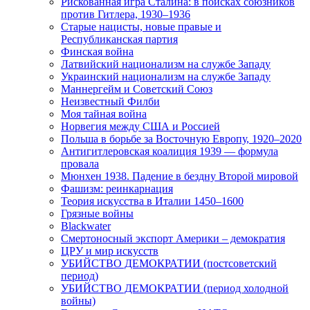
Рискованная игра Сталина: в поисках союзников
против Гитлера, 1930–1936
Старые нацисты, новые правые и
Республиканская партия
Финская война
Латвийский национализм на службе Западу
Украинский национализм на службе Западу
Маннергейм и Советский Союз
Неизвестный Филби
Моя тайная война
Норвегия между США и Россией
Польша в борьбе за Восточную Европу, 1920–2020
Антигитлеровская коалиция 1939 — формула
провала
Мюнхен 1938. Падение в бездну Второй мировой
Фашизм: реинкарнация
Теория искусства в Италии 1450–1600
Грязные войны
Blackwater
Смертоносный экспорт Америки – демократия
ЦРУ и мир искусств
УБИЙСТВО ДЕМОКРАТИИ (постсоветский
период)
УБИЙСТВО ДЕМОКРАТИИ (период холодной
войны)