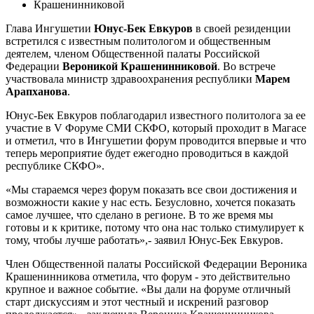
Глава Ингушетии
Юнус-Бек Евкуров
в своей резиденции
встретился с известным политологом и общественным
деятелем, членом Общественной палаты Российской
Федерации
Вероникой Крашенинниковой
. Во встрече
участвовала министр здравоохранения республики
Марем
Арапханова
.
Юнус-Бек Евкуров поблагодарил известного политолога за ее
участие в V Форуме СМИ СКФО, который проходит в Магасе
и отметил, что в Ингушетии форум проводится впервые и что
теперь мероприятие будет ежегодно проводиться в каждой
республике СКФО».
«Мы стараемся через форум показать все свои достижения и
возможности какие у нас есть. Безусловно, хочется показать
самое лучшее, что сделано в регионе. В то же время мы
готовы и к критике, потому что она нас только стимулирует к
тому, чтобы лучше работать»,- заявил Юнус-Бек Евкуров.
Член Общественной палаты Российской Федерации Вероника
Крашенинникова отметила, что форум - это действительно
крупное и важное событие. «Вы дали на форуме отличный
старт дискуссиям и этот честный и искрений разговор