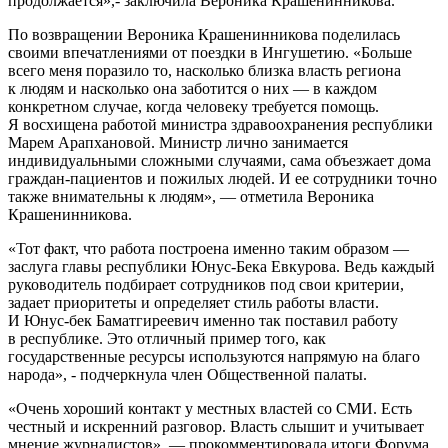
продолжается»,- заключила Вероника Крашенинникова.
По возвращении Вероника Крашенинникова поделилась
своими впечатлениями от поездки в Ингушетию. «Больше
всего меня поразило то, насколько близка власть региона
к людям и насколько она заботится о них — в каждом
конкретном случае, когда человеку требуется помощь.
Я восхищена работой министра здравоохранения республики
Марем Арапхановой. Министр лично занимается
индивидуальными сложными случаями, сама объезжает дома
граждан-пациентов и пожилых людей. И ее сотрудники точно
также внимательны к людям», — отметила Вероника
Крашенинникова.
«Тот факт, что работа построена именно таким образом —
заслуга главы республики Юнус-Бека Евкурова. Ведь каждый
руководитель подбирает сотрудников под свои критерии,
задает приоритеты и определяет стиль работы власти.
И Юнус-бек Баматгиреевич именно так поставил работу
в республике. Это отличный пример того, как
государственные ресурсы используются напрямую на благо
народа», - подчеркнула член Общественной палаты.
«Очень хороший контакт у местных властей со СМИ. Есть
честный и искренний разговор. Власть слышит и учитывает
мнение журналистов», — прокомментировала итоги Форума