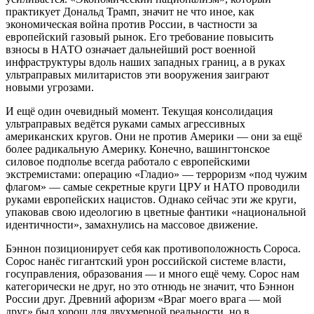
практикует Дональд Трамп, значит не что иное, как
экономическая война против России, в частности за
европейский газовый рынок. Его требование повысить
взносы в НАТО означает дальнейший рост военной
инфраструктуры вдоль наших западных границ, а в руках
ультраправых милитаристов эти вооружения заиграют
новыми угрозами.
И ещё один очевидный момент. Текущая консолидация
ультраправых ведётся руками самых агрессивных
американских кругов. Они не против Америки — они за ещё
более радикальную Америку. Конечно, вашингтонское
силовое подполье всегда работало с европейскими
экстремистами: операцию «Гладио» — терроризм «под чужим
флагом» — самые секретные круги ЦРУ и НАТО проводили
руками европейских нацистов. Однако сейчас эти же круги,
упаковав свою идеологию в цветные фантики «национальной
идентичности», замахнулись на массовое движение.
Бэннон позиционирует себя как противоположность Сороса.
Сорос нанёс гигантский урон российской системе власти,
госуправления, образования — и много ещё чему. Сорос нам
категорически не друг, но это отнюдь не значит, что Бэннон
России друг. Древний афоризм «Враг моего врага — мой
друг» был хорош для двухмерной реальности, но в