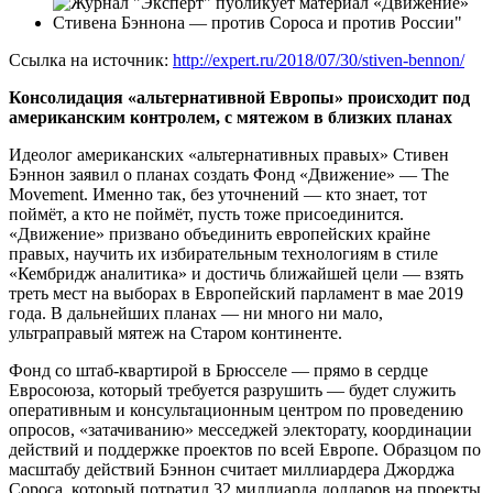
Ссылка на источник:
http://expert.ru/2018/07/30/stiven-bennon/
Консолидация «альтернативной Европы» происходит под
американским контролем, с мятежом в близких планах
Идеолог американских «альтернативных правых» Стивен
Бэннон заявил о планах создать Фонд «Движение» — The
Movement. Именно так, без уточнений — кто знает, тот
поймёт, а кто не поймёт, пусть тоже присоединится.
«Движение» призвано объединить европейских крайне
правых, научить их избирательным технологиям в стиле
«Кембридж аналитика» и достичь ближайшей цели — взять
треть мест на выборах в Европейский парламент в мае 2019
года. В дальнейших планах — ни много ни мало,
ультраправый мятеж на Старом континенте.
Фонд со штаб-квартирой в Брюсселе — прямо в сердце
Евросоюза, который требуется разрушить — будет служить
оперативным и консультационным центром по проведению
опросов, «затачиванию» месседжей электорату, координации
действий и поддержке проектов по всей Европе. Образцом по
масштабу действий Бэннон считает миллиардера Джорджа
Сороса, который потратил 32 миллиарда долларов на проекты