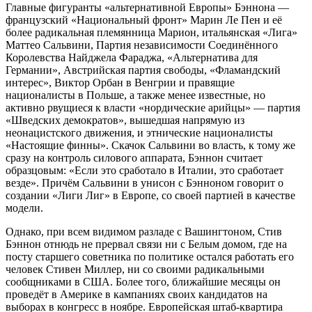
Главные фигуранты «альтернативной Европы» Бэннона —
французский «Национальный фронт» Марин Ле Пен и её
более радикальная племянница Марион, итальянская «Лига»
Маттео Сальвини, Партия независимости Соединённого
Королевства Найджела Фараджа, «Альтернатива для
Германии», Австрийская партия свободы, «Фламандский
интерес», Виктор Орбан в Венгрии и правящие
националисты в Польше, а также менее известные, но
активно рвущиеся к власти «нордические арийцы» — партия
«Шведских демократов», вышедшая напрямую из
неонацистского движения, и этнические националисты
«Настоящие финны». Скачок Сальвини во власть, к тому же
сразу на контроль силового аппарата, Бэннон считает
образцовым: «Если это сработало в Италии, это сработает
везде». Причём Сальвини в унисон с Бэнноном говорит о
создании «Лиги Лиг» в Европе, со своей партией в качестве
модели.
Однако, при всем видимом разладе с Вашингтоном, Стив
Бэннон отнюдь не прервал связи ни с Белым домом, где на
посту старшего советника по политике остался работать его
человек Стивен Миллер, ни со своими радикальными
сообщниками в США. Более того, ближайшие месяцы он
проведёт в Америке в кампаниях своих кандидатов на
выборах в конгресс в ноябре. Европейская штаб-квартира