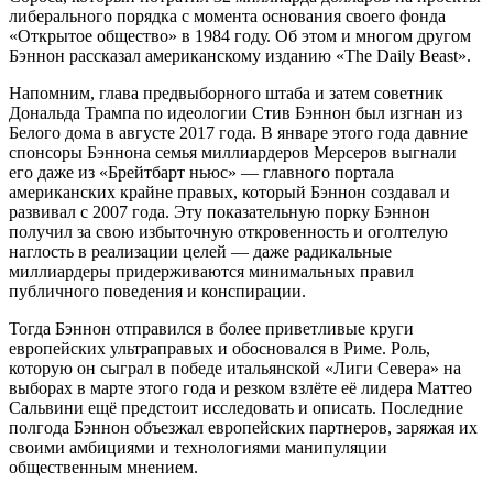
либерального порядка с момента основания своего фонда
«Открытое общество» в 1984 году. Об этом и многом другом
Бэннон рассказал американскому изданию «The Daily Beast».
Напомним, глава предвыборного штаба и затем советник
Дональда Трампа по идеологии Стив Бэннон был изгнан из
Белого дома в августе 2017 года. В январе этого года давние
спонсоры Бэннона семья миллиардеров Мерсеров выгнали
его даже из «Брейтбарт ньюс» — главного портала
американских крайне правых, который Бэннон создавал и
развивал с 2007 года. Эту показательную порку Бэннон
получил за свою избыточную откровенность и оголтелую
наглость в реализации целей — даже радикальные
миллиардеры придерживаются минимальных правил
публичного поведения и конспирации.
Тогда Бэннон отправился в более приветливые круги
европейских ультраправых и обосновался в Риме. Роль,
которую он сыграл в победе итальянской «Лиги Севера» на
выборах в марте этого года и резком взлёте её лидера Маттео
Сальвини ещё предстоит исследовать и описать. Последние
полгода Бэннон объезжал европейских партнеров, заряжая их
своими амбициями и технологиями манипуляции
общественным мнением.