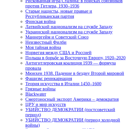
Рискованная игра Сталина: в поисках союзников
против Гитлера, 1930–1936
Старые нацисты, новые правые и
Республиканская партия
Финская война
Латвийский национализм на службе Западу
Украинский национализм на службе Западу
Маннергейм и Советский Союз
Неизвестный Филби
Моя тайная война
Норвегия между США и Россией
Польша в борьбе за Восточную Европу, 1920–2020
Антигитлеровская коалиция 1939 — формула
провала
Мюнхен 1938. Падение в бездну Второй мировой
Фашизм: реинкарнация
Теория искусства в Италии 1450–1600
Грязные войны
Blackwater
Смертоносный экспорт Америки – демократия
ЦРУ и мир искусств
УБИЙСТВО ДЕМОКРАТИИ (постсоветский
период)
УБИЙСТВО ДЕМОКРАТИИ (период холодной
войны)