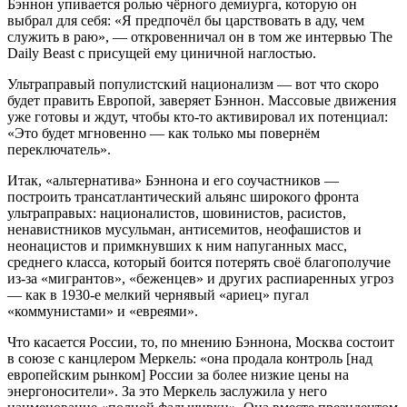
Бэннон упивается ролью чёрного демиурга, которую он
выбрал для себя: «Я предпочёл бы царствовать в аду, чем
служить в раю», — откровенничал он в том же интервью The
Daily Beast с присущей ему циничной наглостью.
Ультраправый популистский национализм — вот что скоро
будет править Европой, заверяет Бэннон. Массовые движения
уже готовы и ждут, чтобы кто-то активировал их потенциал:
«Это будет мгновенно — как только мы повернём
переключатель».
Итак, «альтернатива» Бэннона и его соучастников —
построить трансатлантический альянс широкого фронта
ультраправых: националистов, шовинистов, расистов,
ненавистников мусульман, антисемитов, неофашистов и
неонацистов и примкнувших к ним напуганных масс,
среднего класса, который боится потерять своё благополучие
из-за «мигрантов», «беженцев» и других распиаренных угроз
— как в 1930-е мелкий чернявый «ариец» пугал
«коммунистами» и «евреями».
Что касается России, то, по мнению Бэннона, Москва состоит
в союзе с канцлером Меркель: «она продала контроль [над
европейским рынком] России за более низкие цены на
энергоносители». За это Меркель заслужила у него