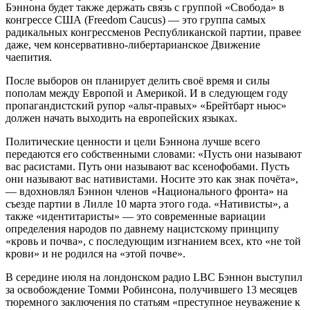
Бэннона будет также держать связь с группой «Свобода» в
конгрессе США (Freedom Caucus) — это группа самых
радикальных конгрессменов Республиканской партии, правее
даже, чем консервативно-либертарианское Движение
чаепития.
После выборов он планирует делить своё время и силы
пополам между Европой и Америкой. И в следующем году
пропагандистский рупор «альт-правых» «Брейтбарт ньюс»
должен начать выходить на европейских языках.
Политические ценности и цели Бэннона лучше всего
передаются его собственными словами: «Пусть они называют
вас расистами. Путь они называют вас ксенофобами. Пусть
они называют вас нативистами. Носите это как знак почёта»,
— вдохновлял Бэннон членов «Национального фронта» на
съезде партии в Лилле 10 марта этого года. «Нативисты», а
также «идентитаристы» — это современные вариации
определения народов по давнему нацистскому принципу
«кровь и почва», с последующим изгнанием всех, кто «не той
крови» и не родился на «этой почве».
В середине июля на лондонском радио LBC Бэннон выступил
за освобождение Томми Робинсона, получившего 13 месяцев
тюремного заключения по статьям «преступное неуважение к