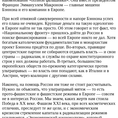
наименование «полной фальшивки». Она вместе президентом
Франции Эммануэлем Макроном — главные мишени
Бэннона и его компании в Европе.
При всей отвязной самоуверенности и напоре Бэннона успех
его плана не очевиден. Крупные деньги на такую идеологию
в Европе найти не так просто. Об этом говорит и тот факт, что
«Национальному фронту» пришлось дойти до России в
поиске финансирования — во всей Европе никто не дал. Хотя
богатым католическим фундаменталистам и монархистам
проект Бэннона придётся по душе. Во-вторых, правящие
центристские партии не собираются отдавать власть — и свои
страны — радикалам, и службы по охране конституционного
строя у них должны работать. В-третьих, большинство
европейских обществ по-прежнему категорически против
ультраправых — во власть они попадают, как в Италии и в
Австрии, через коалиции с другими силами.
Наконец, на помощь России им тоже не стоит рассчитывать.
Нужно ли объяснять, что ультраправый мятеж — то есть
прото-фашистские и фашистские режимы в Европе — совсем
не в интересах России. Мы знаем, каких жертв нам стоила
Победа в ХХ веке. Фашизм XXI века, при всех косметических
отличиях, преследует те же цели, и с экономическим
кризисом стремление капитала к радикализации режимов
усиливается. «Экономический национализм», который