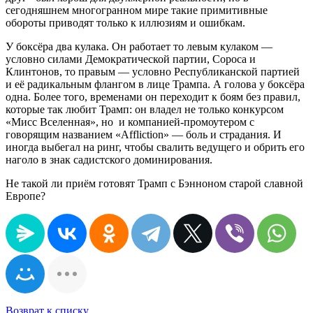
сегодняшнем многогранном мире такие примитивные
обороты приводят только к иллюзиям и ошибкам.
У боксёра два кулака. Он работает то левым кулаком —
условно силами Демократической партии, Сороса и
Клинтонов, то правым — условно Республиканской партией
и её радикальным флангом в лице Трампа. А голова у боксёра
одна. Более того, временами он переходит к боям без правил,
которые так любит Трамп: он владел не только конкурсом
«Мисс Вселенная», но и компанией-промоутером с
говорящим названием «Affliction» — боль и страдания. И
иногда выбегал на ринг, чтобы свалить ведущего и обрить его
наголо в знак садистского доминирования.
Не такой ли приём готовят Трамп с Бэнноном старой славной
Европе?
Возврат к списку