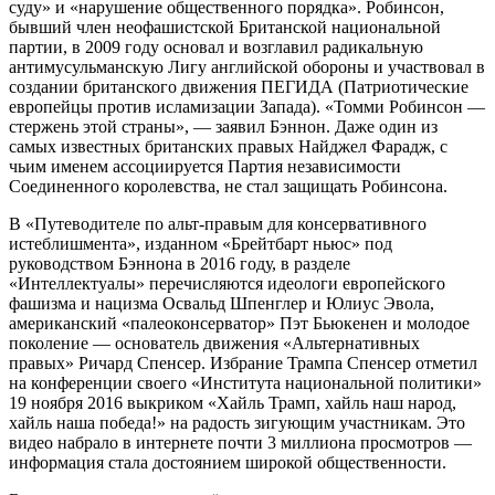
суду» и «нарушение общественного порядка». Робинсон,
бывший член неофашистской Британской национальной
партии, в 2009 году основал и возглавил радикальную
антимусульманскую Лигу английской обороны и участвовал в
создании британского движения ПЕГИДА (Патриотические
европейцы против исламизации Запада). «Томми Робинсон —
стержень этой страны», — заявил Бэннон. Даже один из
самых известных британских правых Найджел Фарадж, с
чьим именем ассоциируется Партия независимости
Соединенного королевства, не стал защищать Робинсона.
В «Путеводителе по альт-правым для консервативного
истеблишмента», изданном «Брейтбарт ньюс» под
руководством Бэннона в 2016 году, в разделе
«Интеллектуалы» перечисляются идеологи европейского
фашизма и нацизма Освальд Шпенглер и Юлиус Эвола,
американский «палеоконсерватор» Пэт Бьюкенен и молодое
поколение — основатель движения «Альтернативных
правых» Ричард Спенсер. Избрание Трампа Спенсер отметил
на конференции своего «Института национальной политики»
19 ноября 2016 выкриком «Хайль Трамп, хайль наш народ,
хайль наша победа!» на радость зигующим участникам. Это
видео набрало в интернете почти 3 миллиона просмотров —
информация стала достоянием широкой общественности.