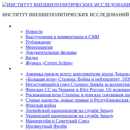
ИНСТИТУТ ВНЕШНЕПОЛИТИЧЕСКИХ ИССЛЕДОВАНИЙ
Материалы
Новости
Выступления и коммента­рии в СМИ
Публикации
Мероприятия
Документальные фильмы
Видео
Журнал «Covert Action»
Книги
Америка прежде всего: консерватизм эпохи Дональ
«Большая игра» Сталина: Война и нейтралитет, 193
Несостоявшийся союз Сталина: борьба за коллектив
Финские СС на Украине и Юге России. От возникн
Рискованная игра Сталина: в поисках союзников пр
Старые нацисты, новые правые и Республиканская 
Финская война
Латвийский национализм на службе Западу
Украинский национализм на службе Западу
Маннергейм и Советский Союз
Неизвестный Филби