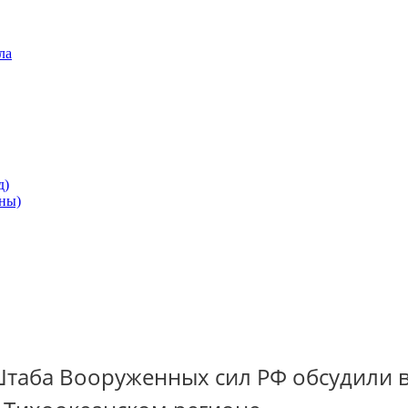
ла
д)
ны)
таба Вооруженных сил РФ обсудили 