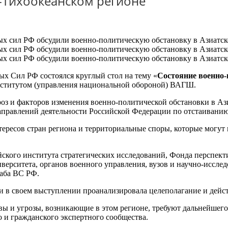
о-Тихоокеанском регионе
х Сил РФ состоялся круглый стол на тему «
Состояние военно-
ститутом (управления национальной обороной) ВАГШ.
оз и факторов изменения военно-политической обстановки в Аз
аправлений деятельности Российской Федерации по отстаивани
тересов стран региона и территориальные споры, которые могу
ийского института стратегических исследований, Фонда перспек
рситета, органов военного управления, вузов и научно-исслед
аба ВС РФ.
 и в своем выступлении проанализировала целеполагание и дей
вы и угрозы, возникающие в этом регионе, требуют дальнейшего
 и гражданского экспертного сообщества.