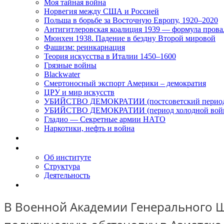
Моя тайная война
Норвегия между США и Россией
Польша в борьбе за Восточную Европу, 1920–2020
Антигитлеровская коалиция 1939 — формула прова
Мюнхен 1938. Падение в бездну Второй мировой
Фашизм: реинкарнация
Теория искусства в Италии 1450–1600
Грязные войны
Blackwater
Смертоносный экспорт Америки – демократия
ЦРУ и мир искусств
УБИЙСТВО ДЕМОКРАТИИ (постсоветский перио
УБИЙСТВО ДЕМОКРАТИИ (период холодной вой
Гладио — Секретные армии НАТО
Наркотики, нефть и война
Доклады
Об Институте
Об институте
Структура
Деятельность
Контакты
В Военной Академии Генерального Ш