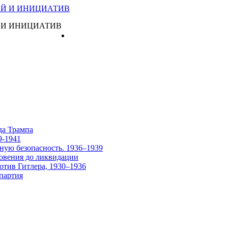
 И ИНИЦИАТИВ
Главная
да Трампа
9-1941
ную безопасность. 1936–1939
овения до ликвидации
отив Гитлера, 1930–1936
партия