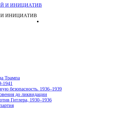
 И ИНИЦИАТИВ
Главная
да Трампа
9-1941
ную безопасность. 1936–1939
овения до ликвидации
отив Гитлера, 1930–1936
партия