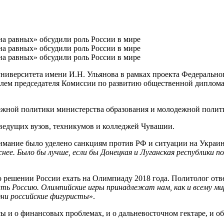
университета имени И.Н. Ульянова в рамках проекта Федерально
телем председателя Комиссии по развитию общественной диплом
ежной политики министерства образования и молодежной поли
 ведущих вузов, техникумов и колледжей Чувашии.
нимание было уделено санкциям против РФ и ситуации на Украин
ее. Было бы лучше, если бы Донецкая и Луганская республики 
решении России ехать на Олимпиаду 2018 года. Политолог отве
ть Россию. Олимпийские игры принадлежат нам, как и всему ми
дни российские фигуристы
».
 и о финансовых проблемах, и о дальневосточном гектаре, и об