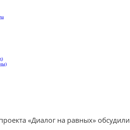
ла
д)
ны)
проекта «Диалог на равных» обсудили