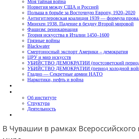
Моя тайная война
Норвегия между США и Россией
Польша в борьбе за Восточную Европу, 1920–2020
Антигитлеровская коалиция 1939 — формула прова
Мюнхен 1938. Падение в бездну Второй мировой
Фашизм: реинкарнация
Теория искусства в Италии 1450–1600
Грязные войны
Blackwater
Смертоносный экспорт Америки – демократия
ЦРУ и мир искусств
УБИЙСТВО ДЕМОКРАТИИ (постсоветский перио
УБИЙСТВО ДЕМОКРАТИИ (период холодной вой
Гладио — Секретные армии НАТО
Наркотики, нефть и война
Доклады
Об Институте
Об институте
Структура
Деятельность
Контакты
В Чувашии в рамках Всероссийского 