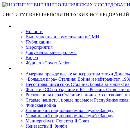
ИНСТИТУТ ВНЕШНЕПОЛИТИЧЕСКИХ ИССЛЕДОВАНИЙ
Материалы
Новости
Выступления и коммента­рии в СМИ
Публикации
Мероприятия
Документальные фильмы
Видео
Журнал «Covert Action»
Книги
Америка прежде всего: консерватизм эпохи Дональ
«Большая игра» Сталина: Война и нейтралитет, 193
Несостоявшийся союз Сталина: борьба за коллектив
Финские СС на Украине и Юге России. От возникн
Рискованная игра Сталина: в поисках союзников пр
Старые нацисты, новые правые и Республиканская 
Финская война
Латвийский национализм на службе Западу
Украинский национализм на службе Западу
Маннергейм и Советский Союз
Неизвестный Филби