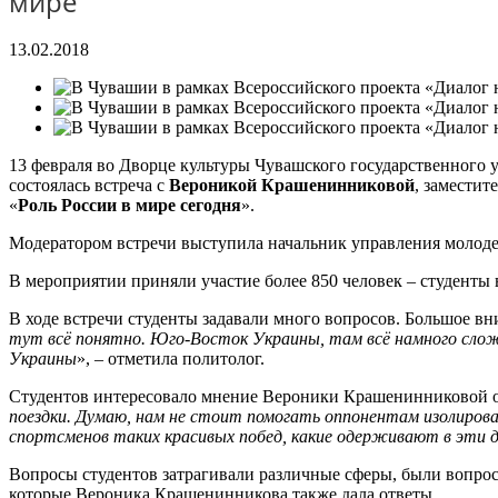
мире
13.02.2018
13 февраля во Дворце культуры Чувашского государственного 
состоялась встреча c
Вероникой Крашенинниковой
, замести
«
Роль России в мире сегодня
».
Модератором встречи выступила начальник управления молод
В мероприятии приняли участие более 850 человек – студенты
В ходе встречи студенты задавали много вопросов. Большое в
тут всё понятно. Юго-Восток Украины, там всё намного сложн
Украины
», – отметила политолог.
Студентов интересовало мнение Вероники Крашенинниковой о 
поездки. Думаю, нам не стоит помогать оппонентам изолирова
спортсменов таких красивых побед, какие одерживают в эти 
Вопросы студентов затрагивали различные сферы, были вопросы
которые Вероника Крашенинникова также дала ответы.