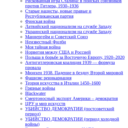
Рискованная игра Сталина: в поисках союзников
против Гитлера, 1930–1936
Старые нацисты, новые правые и
Республиканская партия
Финская война
Латвийский национализм на службе Западу
Украинский национализм на службе Западу
Маннергейм и Советский Союз
Неизвестный Филби
Моя тайная война
Норвегия между США и Россией
Польша в борьбе за Восточную Европу, 1920–2020
Антигитлеровская коалиция 1939 — формула
провала
Мюнхен 1938. Падение в бездну Второй мировой
Фашизм: реинкарнация
Теория искусства в Италии 1450–1600
Грязные войны
Blackwater
Смертоносный экспорт Америки – демократия
ЦРУ и мир искусств
УБИЙСТВО ДЕМОКРАТИИ (постсоветский
период)
УБИЙСТВО ДЕМОКРАТИИ (период холодной
войны)