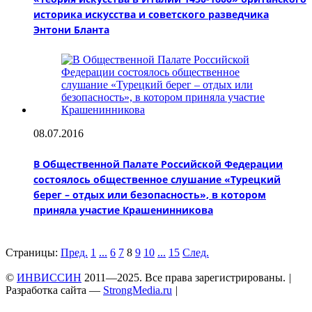
историка искусства и советского разведчика
Энтони Бланта
08.07.2016
В Общественной Палате Российской Федерации
состоялось общественное слушание «Турецкий
берег – отдых или безопасность», в котором
приняла участие Крашенинникова
Страницы:
Пред.
1
...
6
7
8
9
10
...
15
След.
©
ИНВИССИН
2011—2025. Все права зарегистрированы.
|
Разработка сайта —
StrongMedia.ru
|