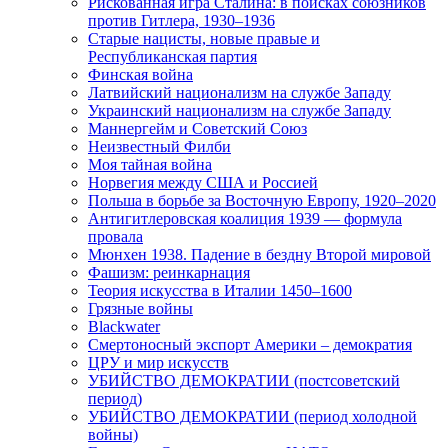
Рискованная игра Сталина: в поисках союзников
против Гитлера, 1930–1936
Старые нацисты, новые правые и
Республиканская партия
Финская война
Латвийский национализм на службе Западу
Украинский национализм на службе Западу
Маннергейм и Советский Союз
Неизвестный Филби
Моя тайная война
Норвегия между США и Россией
Польша в борьбе за Восточную Европу, 1920–2020
Антигитлеровская коалиция 1939 — формула
провала
Мюнхен 1938. Падение в бездну Второй мировой
Фашизм: реинкарнация
Теория искусства в Италии 1450–1600
Грязные войны
Blackwater
Смертоносный экспорт Америки – демократия
ЦРУ и мир искусств
УБИЙСТВО ДЕМОКРАТИИ (постсоветский
период)
УБИЙСТВО ДЕМОКРАТИИ (период холодной
войны)