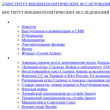
ИНСТИТУТ ВНЕШНЕПОЛИТИЧЕСКИХ ИССЛЕДОВАНИЙ
Материалы
Новости
Выступления и коммента­рии в СМИ
Публикации
Мероприятия
Документальные фильмы
Видео
Журнал «Covert Action»
Книги
Америка прежде всего: консерватизм эпохи Дональ
«Большая игра» Сталина: Война и нейтралитет, 193
Несостоявшийся союз Сталина: борьба за коллектив
Финские СС на Украине и Юге России. От возникн
Рискованная игра Сталина: в поисках союзников пр
Старые нацисты, новые правые и Республиканская 
Финская война
Латвийский национализм на службе Западу
Украинский национализм на службе Западу
Маннергейм и Советский Союз
Неизвестный Филби