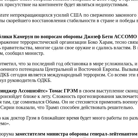
х присутствие на континенте будет являться недопустимым.
льтате непрекращающихся усилий США по свержению законного 
лы скорейшего восстановления стабильности в стране и победы в
публики Камерун по вопросам обороны Джозеф Бети АССОМО
ражение террористической организации Боко Харам, тесно связ
правительства, многие сдали свое оружие и сдались властям. В
ам, сообщил министр.
тметил, что за последний год обстановка в мире усложнилась, 
оенного потенциала Центральной и Восточной Европы. Вызывае
ОДКБ сегодня является международный терроризм. Со всеми эти 
кнул руководитель ОДКБ.
синджер Ассошиэйтс» Томас ГРЭМ
в своем выступление сконц
роизойдет ближе к лету. Сложность прогнозирования заключаетс
там, где сомневался Обама. Он не стесняется применять военную
 Сирии показали, что Трамп способен действовать решительно.
 как доктор Грэм в ближайшее время будет много работы по ра
емо».
 форума
заместителем министра обороны генерал-лейтенан