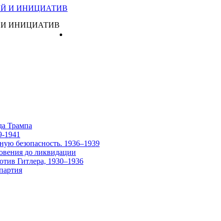
 И ИНИЦИАТИВ
Главная
да Трампа
9-1941
ную безопасность. 1936–1939
овения до ликвидации
отив Гитлера, 1930–1936
партия