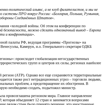
енно-политический альянс, а не клуб филателистов, и мы не
 системы ПРО вокруг России: «Болгария, Польша, Румыния,
ой обороны Соединённых Штатов
».
нчания «холодной войны. Об этом на конференции по
ой безопасности, можно сделать однозначный вывод – Европа
ости и конфронтации
».
енной палаты РФ, ведущая программы «Прогнозы» на
Венесуэлы, Камерун, и.о. Генерального секретаря ОДКБ
регионы»: происходит глобализация негосударственных
террористических групп и центров их силы, регионах наиболее
й регион (АТР). Однако все еще сохраняются территориальные
юдается также рост нетрадиционных угроз – торговли людьми,
ональных проблем, а предотвращение их обострения. В
торую необходимо создать, подытожил министр.
ыла провозглашена регионом мира. Главное направление
 которая объединяет 12 стран и занимается вопросами
ине рядом стран было принято решение, что иностранные