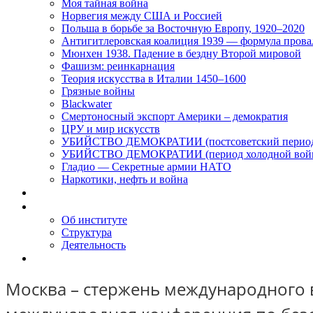
Моя тайная война
Норвегия между США и Россией
Польша в борьбе за Восточную Европу, 1920–2020
Антигитлеровская коалиция 1939 — формула прова
Мюнхен 1938. Падение в бездну Второй мировой
Фашизм: реинкарнация
Теория искусства в Италии 1450–1600
Грязные войны
Blackwater
Смертоносный экспорт Америки – демократия
ЦРУ и мир искусств
УБИЙСТВО ДЕМОКРАТИИ (постсоветский перио
УБИЙСТВО ДЕМОКРАТИИ (период холодной вой
Гладио — Секретные армии НАТО
Наркотики, нефть и война
Доклады
Об Институте
Об институте
Структура
Деятельность
Контакты
Москва – стержень международного в