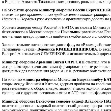
в Европе и Азиатско-Тихоокеанском регионе, роль военных ве
На открытии форума
Министр обороны России Сергей ШО
можем не реагировать на его приближение к нашим границам»
Испания и Норвегия уже вовлечены в практическую работу п
Уровень доверия между Россией и НАТО, по словам Министра 
безопасности в Москве говорил и
Начальник российского Г
постепенно превращается из наиболее стабильного и спокойн
Заключительное пленарное заседание форума «Взаимодействие
телеканале «Звезда»
Вероника КРАШЕНИННИКОВА
. В зас
Валерий Анатольевич СЕМЕРИКОВ и исполнительный директ
Министр обороны Армении Виген САРГСЯН
отметил, что в
акторов, которые начинают сами формировать новые регионы на
доступных для пополнения рядов ИГИЛ, регионах облегченног
По мнению
министра обороны Монголии Бадмаанянбуу Б
споры между Японией и Китаем, ядерная проблема на корейском
роста незаконного оборота наркотиками, а также экологически
сравнении с другими регионами мира в АТР пока не сформиров
Министр обороны Венесуэлы генерал-аншеф Владимир 
политики региона – мирный политический диалог, прозрачност
экономической, политической и социальной интеграции, а так