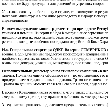
военные не будут допущены для решений внутренних споров, и
Учитывая сложную обстановку в стране, сложившуюся в резу
пожелала министру и в его лице руководству и народу Венесуэ
справедливости.
В своем выступлении
министр-делегат при президенте Рес
усилиям и помощи Нигерии и Чада Камерун нанес серьезное по
находились под их оккупацией, были возвращены под контроль 
регионов, которые особенно пострадали от действий Боко Хар
И.о. Генерального секретаря ОДКБ Валерий СЕМЕРИКОВ
о
войны. Под надуманным предлогом происходит наращивание в
наиболее серьезных вызовов безопасности государств членов 
взаимного доверия, уважения, международного права, подчер
Исполнительный директор консалтинговой компании «Кис
Трампа. Политика еще не сформирована – по его мнению, это п
придерживается традиционных подходов. Трамп не сомневается 
Трампа на данный момент является Северная Корея, а удары по
Вероника Крашенинникова отметила, что у таких специалистов
американскому президенту нравится действовать «непредсказу
Заседание завершилось подведением предварительных итогов