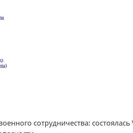
ла
д)
ны)
оенного сотрудничества: состоялась 