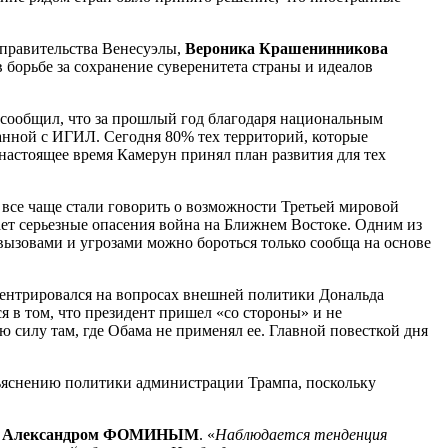
правительства Венесуэлы,
Вероника Крашенинникова
 борьбе за сохранение суверенитета страны и идеалов
сообщил, что за прошлый год благодаря национальным
анной с ИГИЛ. Сегодня 80% тех территорий, которые
 настоящее время Камерун принял план развития для тех
и все чаще стали говорить о возможности Третьей мировой
т серьезные опасения война на Ближнем Востоке. Одним из
вызовами и угрозами можно бороться только сообща на основе
ентрировался на вопросах внешней политики Дональда
я в том, что президент пришел «со стороны» и не
 силу там, где Обама не применял ее. Главной повесткой дня
зъяснению политики администрации Трампа, поскольку
том Александром ФОМИНЫМ
. «
Наблюдается тенденция