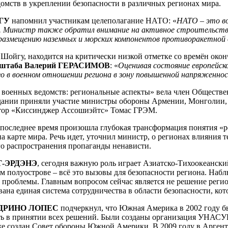
домств в укреплении безопасности в различных регионах мира.
ЙГУ
напомнил участникам целеполагание НАТО: «
НАТО – это во
. Министр также обратил внимание на активное строительство
о размещению наземных и морских компонентов противоракетн
Шойгу, находится на критически низкой отметке со времён око
енштаба Валерий ГЕРАСИМОВ
: «
Оценивая состояние европейск
ого в военном отношении региона в зону повышенной напряженн
 военных ведомств: региональные аспекты» вела член Обществ
едании приняли участие министры обороны Армении, Монголии, 
ор «Киссинджер Ассошиэйтс» Томас ГРЭМ.
 последнее время произошла глубокая трансформация понятия «
 карте мира. Речь идет, уточнил министр, о регионах влияния 
о распространения пропаганды ненависти.
АТ-ЭРДЭНЭ
, сегодня важную роль играет Азиатско-Тихоокеански
 полуострове – всё это вызовы для безопасности региона. Набл
е проблемы. Главным вопросом сейчас является не решение реги
ана единая система сотрудничества в области безопасности, ко
ПАДРИНО ЛОПЕС
подчеркнул, что Южная Америка в 2002 году б
ь в принятии всех решений. Были созданы организация УНАСУР,
же создан Совет обороны Южной Америки. В 2009 году в Аргент