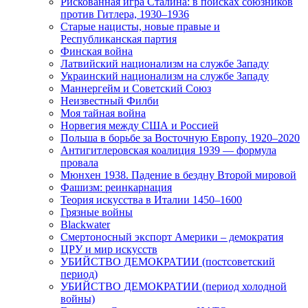
Рискованная игра Сталина: в поисках союзников
против Гитлера, 1930–1936
Старые нацисты, новые правые и
Республиканская партия
Финская война
Латвийский национализм на службе Западу
Украинский национализм на службе Западу
Маннергейм и Советский Союз
Неизвестный Филби
Моя тайная война
Норвегия между США и Россией
Польша в борьбе за Восточную Европу, 1920–2020
Антигитлеровская коалиция 1939 — формула
провала
Мюнхен 1938. Падение в бездну Второй мировой
Фашизм: реинкарнация
Теория искусства в Италии 1450–1600
Грязные войны
Blackwater
Смертоносный экспорт Америки – демократия
ЦРУ и мир искусств
УБИЙСТВО ДЕМОКРАТИИ (постсоветский
период)
УБИЙСТВО ДЕМОКРАТИИ (период холодной
войны)