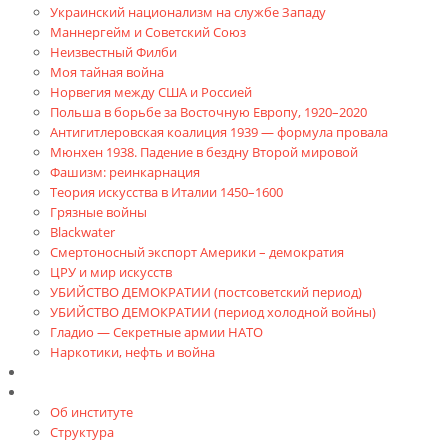
Украинский национализм на службе Западу
Маннергейм и Советский Союз
Неизвестный Филби
Моя тайная война
Норвегия между США и Россией
Польша в борьбе за Восточную Европу, 1920–2020
Антигитлеровская коалиция 1939 — формула провала
Мюнхен 1938. Падение в бездну Второй мировой
Фашизм: реинкарнация
Теория искусства в Италии 1450–1600
Грязные войны
Blackwater
Смертоносный экспорт Америки – демократия
ЦРУ и мир искусств
УБИЙСТВО ДЕМОКРАТИИ (постсоветский период)
УБИЙСТВО ДЕМОКРАТИИ (период холодной войны)
Гладио — Секретные армии НАТО
Наркотики, нефть и война
Доклады
Об Институте
Об институте
Структура