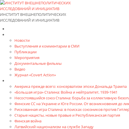
ИНСТИТУТ ВНЕШНЕПОЛИТИЧЕСКИХ
ИССЛЕДОВАНИЙ И ИНИЦИАТИВ
Главная
Материалы
Новости
Выступления и коммента­рии в СМИ
Публикации
Мероприятия
Документальные фильмы
Видео
Журнал «Covert Action»
Книги
Америка прежде всего: консерватизм эпохи Дональда Трампа
«Большая игра» Сталина: Война и нейтралитет, 1939-1941
Несостоявшийся союз Сталина: борьба за коллективную безопа
Финские СС на Украине и Юге России. От возникновения до л
Рискованная игра Сталина: в поисках союзников против Гитлер
Старые нацисты, новые правые и Республиканская партия
Финская война
Латвийский национализм на службе Западу