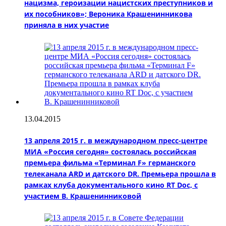
нацизма, героизации нацистских преступников и
их пособников»; Вероника Крашенинникова
приняла в них участие
13.04.2015
13 апреля 2015 г. в международном пресс-центре
МИА «Россия сегодня» состоялась российская
премьера фильма «Терминал F» германского
телеканала ARD и датского DR. Премьера прошла в
рамках клуба документального кино RT Doc, с
участием В. Крашенинниковой