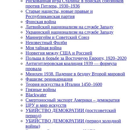
Рискованная игра Сталина: в поисках союзников
против Гитлера, 1930–1936
Старые нацисты, новые правые и
Республиканская партия
Финская война
Латвийский национализм на службе Западу
Украинский национализм на службе Западу
Маннергейм и Советский Союз
Неизвестный Филби
Моя тайная война
Норвегия между США и Россией
Польша в борьбе за Восточную Европу, 1920–2020
Антигитлеровская коалиция 1939 — формула
провала
Мюнхен 1938. Падение в бездну Второй мировой
Фашизм: реинкарнация
Теория искусства в Италии 1450–1600
Грязные войны
Blackwater
Смертоносный экспорт Америки – демократия
ЦРУ и мир искусств
УБИЙСТВО ДЕМОКРАТИИ (постсоветский
период)
УБИЙСТВО ДЕМОКРАТИИ (период холодной
войны)