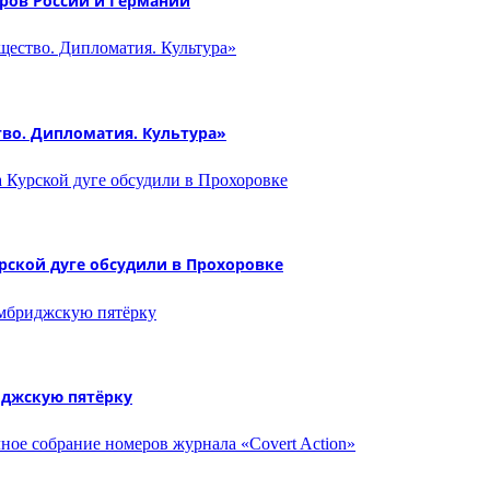
ёров России и Германии
во. Дипломатия. Культура»
рской дуге обсудили в Прохоровке
иджскую пятёрку