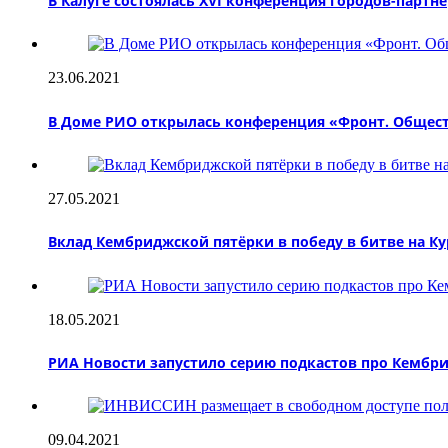
В Калуге состоялась ХVI конференция городов-партн
23.06.2021
В Доме РИО открылась конференция «Фронт. Общест
27.05.2021
Вклад Кембриджской пятёрки в победу в битве на Ку
18.05.2021
РИА Новости запустило серию подкастов про Кембр
09.04.2021