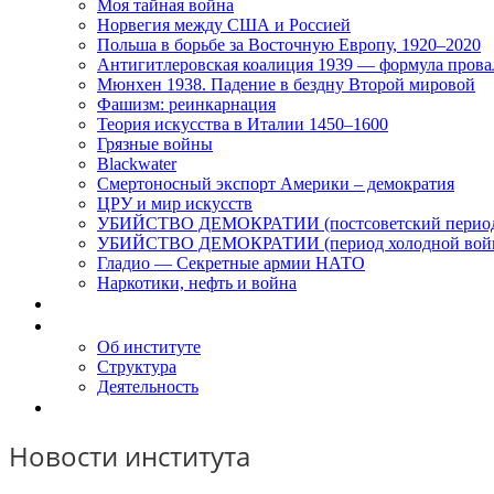
Моя тайная война
Норвегия между США и Россией
Польша в борьбе за Восточную Европу, 1920–2020
Антигитлеровская коалиция 1939 — формула прова
Мюнхен 1938. Падение в бездну Второй мировой
Фашизм: реинкарнация
Теория искусства в Италии 1450–1600
Грязные войны
Blackwater
Смертоносный экспорт Америки – демократия
ЦРУ и мир искусств
УБИЙСТВО ДЕМОКРАТИИ (постсоветский перио
УБИЙСТВО ДЕМОКРАТИИ (период холодной вой
Гладио — Секретные армии НАТО
Наркотики, нефть и война
Доклады
Об Институте
Об институте
Структура
Деятельность
Контакты
Новости института