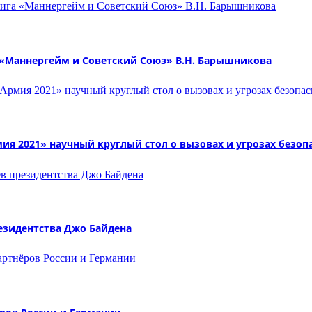
а «Маннергейм и Советский Союз» В.Н. Барышникова
ия 2021» научный круглый стол о вызовах и угрозах безоп
резидентства Джо Байдена