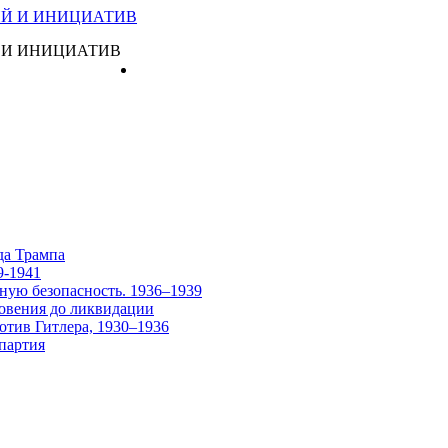
 И ИНИЦИАТИВ
Главная
да Трампа
9-1941
ную безопасность. 1936–1939
овения до ликвидации
отив Гитлера, 1930–1936
партия