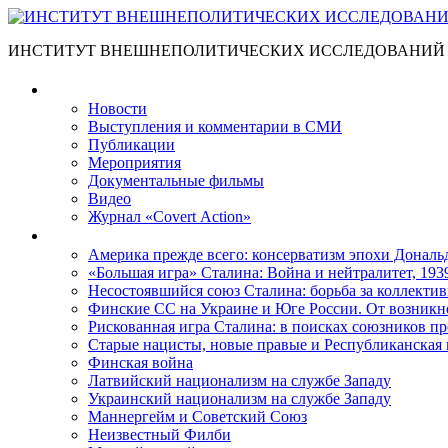
ИНСТИТУТ ВНЕШНЕПОЛИТИЧЕСКИХ ИССЛЕДОВАНИЙ
Материалы
Новости
Выступления и коммента­рии в СМИ
Публикации
Мероприятия
Документальные фильмы
Видео
Журнал «Covert Action»
Книги
Америка прежде всего: консерватизм эпохи Дональ
«Большая игра» Сталина: Война и нейтралитет, 193
Несостоявшийся союз Сталина: борьба за коллектив
Финские СС на Украине и Юге России. От возникн
Рискованная игра Сталина: в поисках союзников пр
Старые нацисты, новые правые и Республиканская 
Финская война
Латвийский национализм на службе Западу
Украинский национализм на службе Западу
Маннергейм и Советский Союз
Неизвестный Филби