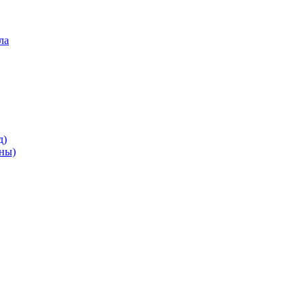
ла
д)
ны)