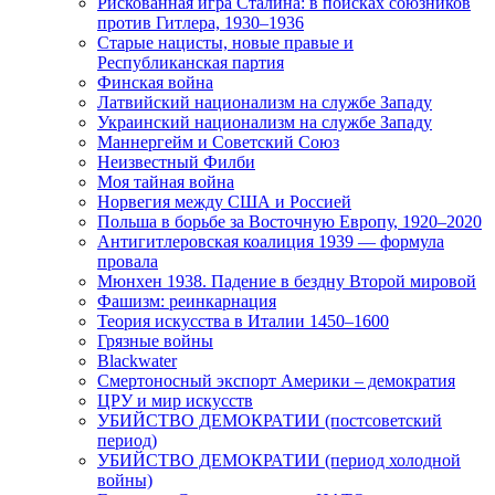
Рискованная игра Сталина: в поисках союзников
против Гитлера, 1930–1936
Старые нацисты, новые правые и
Республиканская партия
Финская война
Латвийский национализм на службе Западу
Украинский национализм на службе Западу
Маннергейм и Советский Союз
Неизвестный Филби
Моя тайная война
Норвегия между США и Россией
Польша в борьбе за Восточную Европу, 1920–2020
Антигитлеровская коалиция 1939 — формула
провала
Мюнхен 1938. Падение в бездну Второй мировой
Фашизм: реинкарнация
Теория искусства в Италии 1450–1600
Грязные войны
Blackwater
Смертоносный экспорт Америки – демократия
ЦРУ и мир искусств
УБИЙСТВО ДЕМОКРАТИИ (постсоветский
период)
УБИЙСТВО ДЕМОКРАТИИ (период холодной
войны)