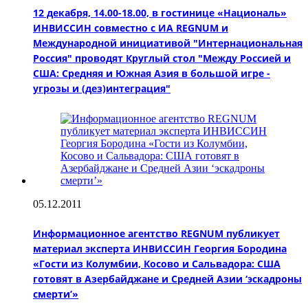
12 декабря, 14.00-18.00, в гостинице «Националь»
ИНВИССИН совместно с ИА REGNUM и
Международной инициативой "Интернациональная
Россия" проводят Круглый стол "Между Россией и
США: Средняя и Южная Азия в большой игре -
угрозы и (дез)интеграция"
05.12.2011
Информационное агентство REGNUM публикует
материал эксперта ИНВИССИН Георгия Бородина
«Гости из Колумбии, Косово и Сальвадора: США
готовят в Азербайджане и Средней Азии ‘эскадроны
смерти’»