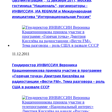
(дез)интеграция", 12 декабря 2011, Москва,
гостиница "Националь", организаторы -
ИНВИССИН, ИА REGNUM и Международная
инициатива "Интернациональная Россия"
11.12.2011
Гендиректор ИНВИССИН Вероника
Крашенинникова приняла участие в программе
«Горячая точка» Дмитрия Киселёва на
радиостанции «Вести FM». Тема разговора – роль
США в развале СССР