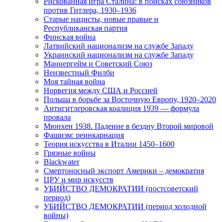
Рискованная игра Сталина: в поисках союзников
против Гитлера, 1930–1936
Старые нацисты, новые правые и
Республиканская партия
Финская война
Латвийский национализм на службе Западу
Украинский национализм на службе Западу
Маннергейм и Советский Союз
Неизвестный Филби
Моя тайная война
Норвегия между США и Россией
Польша в борьбе за Восточную Европу, 1920–2020
Антигитлеровская коалиция 1939 — формула
провала
Мюнхен 1938. Падение в бездну Второй мировой
Фашизм: реинкарнация
Теория искусства в Италии 1450–1600
Грязные войны
Blackwater
Смертоносный экспорт Америки – демократия
ЦРУ и мир искусств
УБИЙСТВО ДЕМОКРАТИИ (постсоветский
период)
УБИЙСТВО ДЕМОКРАТИИ (период холодной
войны)