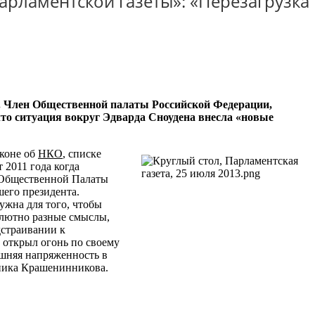
арламентской газеты»: «Перезагрузка
». Член Общественной палаты Российской Федерации,
то ситуация вокруг Эдварда Сноудена внесла «новые
аконе об
НКО
, списке
 2011 года когда
н Общественной Палаты
шего президента.
ужна для того, чтобы
олютно разные смыслы,
дстраивании к
 открыл огонь по своему
яшняя напряженность в
оника Крашенинникова.