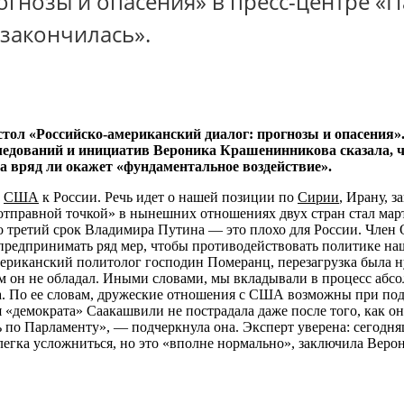
огнозы и опасения» в пресс-центре «П
закончилась».
стол «Российско-американский диалог: прогнозы и опасения
едований и инициатив Вероника Крашенинникова сказала, ч
а вряд ли окажет «фундаментальное воздействие».
ы
США
к России. Речь идет о нашей позиции по
Сирии
, Ирану, з
«отправной точкой» в нынешних отношениях двух стран стал март
о третий срок Владимира Путина — это плохо для России. Чле
 предпринимать ряд мер, чтобы противодействовать политике на
мериканский политолог господин Померанц, перезагрузка была н
м он не обладал. Иными словами, мы вкладывали в процесс абс
а. По ее словам, дружеские отношения с США возможны при по
«демократа» Саакашвили не пострадала даже после того, как он
ь по Парламенту», — подчеркнула она. Эксперт уверена: сегодн
легка усложниться, но это «вполне нормально», заключила Вер