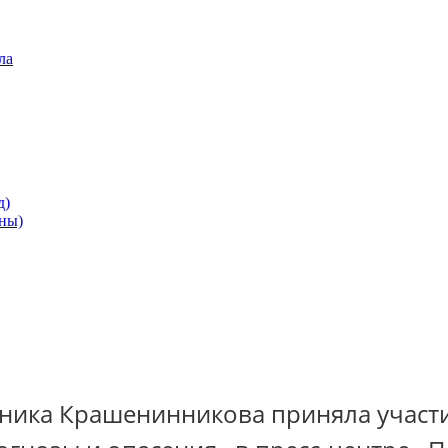
ла
д)
ны)
ника Крашенинникова приняла участи