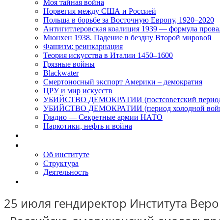
Моя тайная война
Норвегия между США и Россией
Польша в борьбе за Восточную Европу, 1920–2020
Антигитлеровская коалиция 1939 — формула прова
Мюнхен 1938. Падение в бездну Второй мировой
Фашизм: реинкарнация
Теория искусства в Италии 1450–1600
Грязные войны
Blackwater
Смертоносный экспорт Америки – демократия
ЦРУ и мир искусств
УБИЙСТВО ДЕМОКРАТИИ (постсоветский перио
УБИЙСТВО ДЕМОКРАТИИ (период холодной вой
Гладио — Секретные армии НАТО
Наркотики, нефть и война
Доклады
Об Институте
Об институте
Структура
Деятельность
Контакты
25 июля гендиректор Института Веро