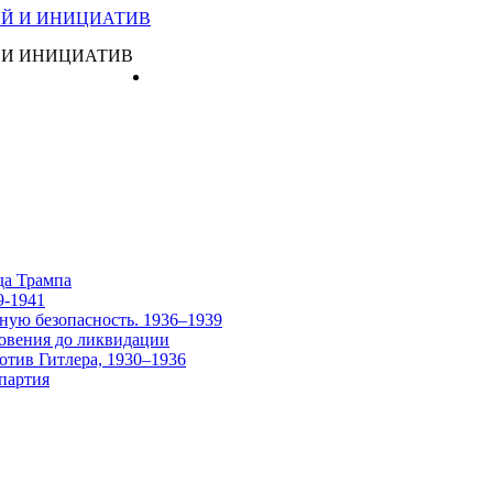
 И ИНИЦИАТИВ
Главная
да Трампа
9-1941
ную безопасность. 1936–1939
овения до ликвидации
отив Гитлера, 1930–1936
партия