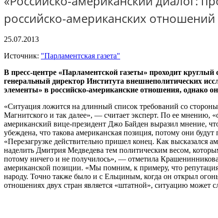
«Российско-американский диалог: пр
российско-американских отношений 
25.07.2013
Источник:
"Парламентская газета"
В пресс-центре «Парламентской газеты» проходит круглый 
генеральный директор Института внешнеполитических иссл
элементы» в российско-американские отношения, однако он
«Ситуация ложится на длинный список требований со сторон
Магнитского и так далее», — считает эксперт. По ее мнению, 
американский вице-президент Джо Байден выразил мнение, чт
убеждена, что такова американская позиция, потому они будут
«Перезагрузке действительно пришел конец. Как высказался а
наделить Дмитрия Медведева тем политическим весом, которы
потому ничего и не получилось», — отметила Крашенинников
американской позиции. «Мы помним, к примеру, что репутация 
народу. Точно также было и с Ельциным, когда он открыл огон
отношениях двух стран является «штатной», ситуацию может с