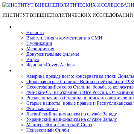
ИНСТИТУТ ВНЕШНЕПОЛИТИЧЕСКИХ ИССЛЕДОВАНИЙ
Материалы
Новости
Выступления и коммента­рии в СМИ
Публикации
Мероприятия
Документальные фильмы
Видео
Журнал «Covert Action»
Книги
Америка прежде всего: консерватизм эпохи Дональ
«Большая игра» Сталина: Война и нейтралитет, 193
Несостоявшийся союз Сталина: борьба за коллектив
Финские СС на Украине и Юге России. От возникн
Рискованная игра Сталина: в поисках союзников пр
Старые нацисты, новые правые и Республиканская 
Финская война
Латвийский национализм на службе Западу
Украинский национализм на службе Западу
Маннергейм и Советский Союз
Неизвестный Филби