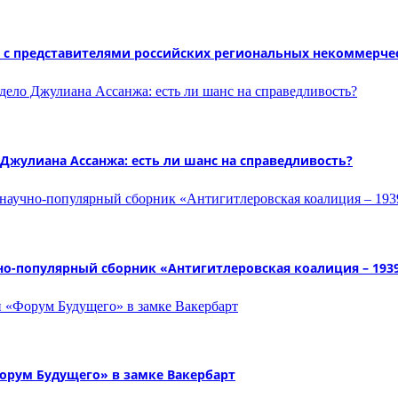
а с представителями российских региональных некоммерче
 Джулиана Ассанжа: есть ли шанс на справедливость?
чно-популярный сборник «Антигитлеровская коалиция – 193
орум Будущего» в замке Вакербарт