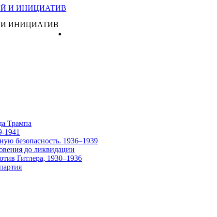
 И ИНИЦИАТИВ
Главная
да Трампа
9-1941
ную безопасность. 1936–1939
овения до ликвидации
отив Гитлера, 1930–1936
партия