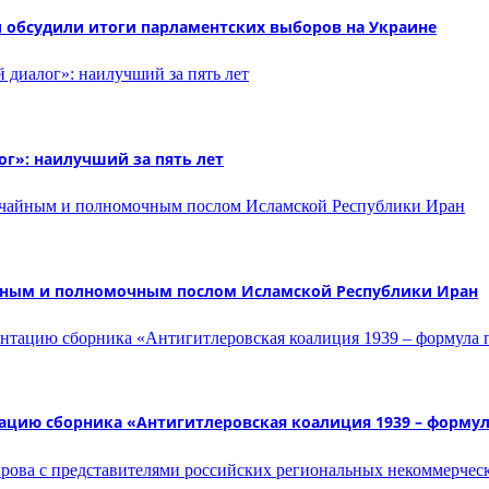
 обсудили итоги парламентских выборов на Украине
ог»: наилучший за пять лет
айным и полномочным послом Исламской Республики Иран
ацию сборника «Антигитлеровская коалиция 1939 – формул