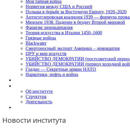
Моя тайная война
Норвегия между США и Россией
Польша в борьбе за Восточную Европу, 1920–2020
Антигитлеровская коалиция 1939 — формула прова
Мюнхен 1938. Падение в бездну Второй мировой
Фашизм: реинкарнация
Теория искусства в Италии 1450–1600
Грязные войны
Blackwater
Смертоносный экспорт Америки – демократия
ЦРУ и мир искусств
УБИЙСТВО ДЕМОКРАТИИ (постсоветский перио
УБИЙСТВО ДЕМОКРАТИИ (период холодной вой
Гладио — Секретные армии НАТО
Наркотики, нефть и война
Доклады
Об Институте
Об институте
Структура
Деятельность
Контакты
Новости института