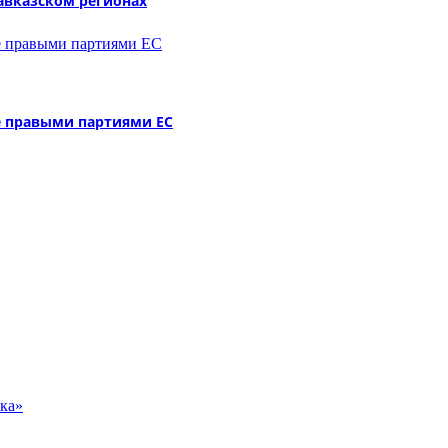
авказском регионах
не правыми партиями ЕС