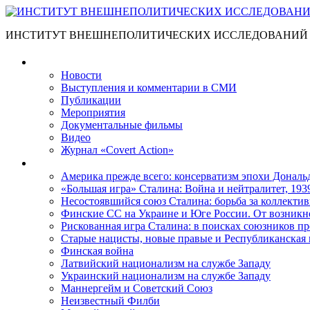
ИНСТИТУТ ВНЕШНЕПОЛИТИЧЕСКИХ ИССЛЕДОВАНИЙ
Материалы
Новости
Выступления и коммента­рии в СМИ
Публикации
Мероприятия
Документальные фильмы
Видео
Журнал «Covert Action»
Книги
Америка прежде всего: консерватизм эпохи Дональ
«Большая игра» Сталина: Война и нейтралитет, 193
Несостоявшийся союз Сталина: борьба за коллектив
Финские СС на Украине и Юге России. От возникн
Рискованная игра Сталина: в поисках союзников пр
Старые нацисты, новые правые и Республиканская 
Финская война
Латвийский национализм на службе Западу
Украинский национализм на службе Западу
Маннергейм и Советский Союз
Неизвестный Филби