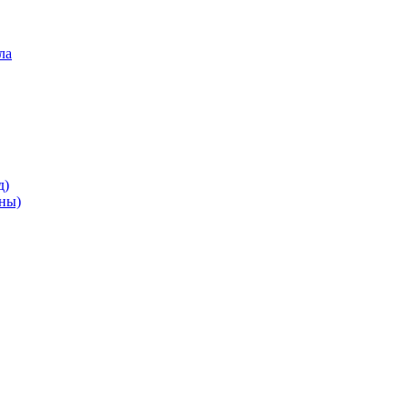
ла
д)
ны)