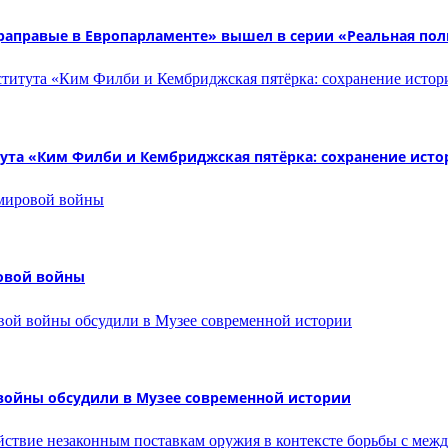
раправые в Европарламенте» вышел в серии «Реальная по
ута «Ким Филби и Кембриджская пятёрка: сохранение исто
овой войны
 войны обсудили в Музее современной истории