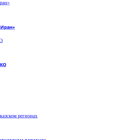
 Иран»
НКО