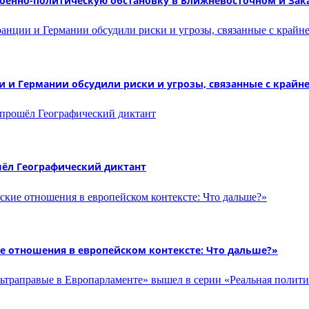
военно-политическую обстановку в Ближневосточном и Зак
ии и Германии обсудили риски и угрозы, связанные с край
шёл Географический диктант
е отношения в европейском контексте: Что дальше?»