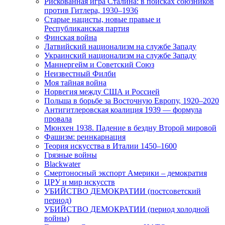
Рискованная игра Сталина: в поисках союзников
против Гитлера, 1930–1936
Старые нацисты, новые правые и
Республиканская партия
Финская война
Латвийский национализм на службе Западу
Украинский национализм на службе Западу
Маннергейм и Советский Союз
Неизвестный Филби
Моя тайная война
Норвегия между США и Россией
Польша в борьбе за Восточную Европу, 1920–2020
Антигитлеровская коалиция 1939 — формула
провала
Мюнхен 1938. Падение в бездну Второй мировой
Фашизм: реинкарнация
Теория искусства в Италии 1450–1600
Грязные войны
Blackwater
Смертоносный экспорт Америки – демократия
ЦРУ и мир искусств
УБИЙСТВО ДЕМОКРАТИИ (постсоветский
период)
УБИЙСТВО ДЕМОКРАТИИ (период холодной
войны)