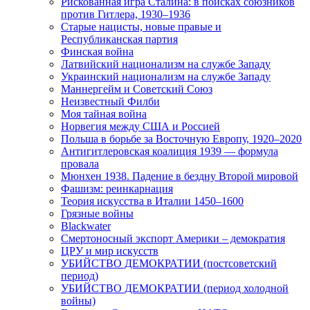
Рискованная игра Сталина: в поисках союзников
против Гитлера, 1930–1936
Старые нацисты, новые правые и
Республиканская партия
Финская война
Латвийский национализм на службе Западу
Украинский национализм на службе Западу
Маннергейм и Советский Союз
Неизвестный Филби
Моя тайная война
Норвегия между США и Россией
Польша в борьбе за Восточную Европу, 1920–2020
Антигитлеровская коалиция 1939 — формула
провала
Мюнхен 1938. Падение в бездну Второй мировой
Фашизм: реинкарнация
Теория искусства в Италии 1450–1600
Грязные войны
Blackwater
Смертоносный экспорт Америки – демократия
ЦРУ и мир искусств
УБИЙСТВО ДЕМОКРАТИИ (постсоветский
период)
УБИЙСТВО ДЕМОКРАТИИ (период холодной
войны)