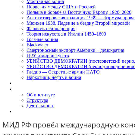
Моя тайная война
Норвегия между США и Россией
Польша в борьбе за Восточную Европу, 1920–2020
Антигитлеровская коалиция 1939 — формула прова
Мюнхен 1938. Падение в бездну Второй мировой
Фашизм: реинкарнация
Теория искусства в Италии 1450–1600
Грязные войны
Blackwater
Смертоносный экспорт Америки – демократия
ЦРУ и мир искусств
УБИЙСТВО ДЕМОКРАТИИ (постсоветский перио
УБИЙСТВО ДЕМОКРАТИИ (период холодной вой
Гладио — Секретные армии НАТО
Наркотики, нефть и война
Доклады
Об Институте
Об институте
Структура
Деятельность
Контакты
МИД РФ провёл международную кон