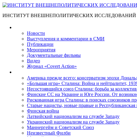
ИНСТИТУТ ВНЕШНЕПОЛИТИЧЕСКИХ ИССЛЕДОВАНИЙ
Материалы
Новости
Выступления и коммента­рии в СМИ
Публикации
Мероприятия
Документальные фильмы
Видео
Журнал «Covert Action»
Книги
Америка прежде всего: консерватизм эпохи Дональ
«Большая игра» Сталина: Война и нейтралитет, 193
Несостоявшийся союз Сталина: борьба за коллектив
Финские СС на Украине и Юге России. От возникн
Рискованная игра Сталина: в поисках союзников пр
Старые нацисты, новые правые и Республиканская 
Финская война
Латвийский национализм на службе Западу
Украинский национализм на службе Западу
Маннергейм и Советский Союз
Неизвестный Филби