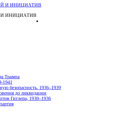
 И ИНИЦИАТИВ
Главная
да Трампа
9-1941
ную безопасность. 1936–1939
овения до ликвидации
отив Гитлера, 1930–1936
партия