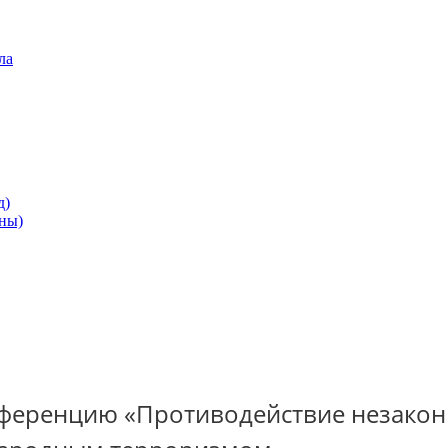
ла
д)
ны)
ференцию «Противодействие незакон