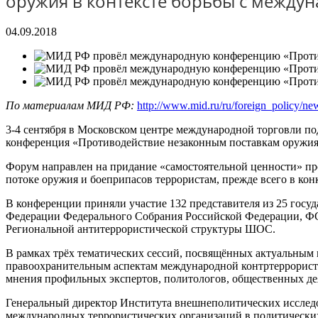
оружия в контексте борьбы с межд
04.09.2018
По материалам МИД РФ:
http://www.mid.ru/ru/foreign_policy/n
3-4 сентября в Московском центре международной торговли п
конференция «Противодействие незаконным поставкам оружия
Форум направлен на придание «самостоятельной ценности» пр
потоке оружия и боеприпасов террористам, прежде всего в ко
В конференции приняли участие 132 представителя из 25 госу
Федерации Федерального Собрания Российской Федерации, ФС
Региональной антитеррористической структуры ШОС.
В рамках трёх тематических сессий, посвящённых актуальным
правоохранительным аспектам международной контртеррористи
мнения профильных экспертов, политологов, общественных де
Генеральный директор Института внешнеполитических исслед
международных террористических организаций в политических