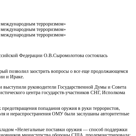
оссийской Федерации О.В.Сыромолотова состоялась
рый позволил заострить вопросы о все еще продолжающемся
ии и Ираке.
ии выступили руководители Государственной Думы и Совета
тического центра государств-участников СНГ, Исполкома
х предотвращения попадания оружия в руки террористов,
роля и нераспространения ОМУ были заслушаны авторитетные
кладом «Нелегальные поставки оружия — способ поддержки
 чиновников министерства обороны США, продемонстрировала: