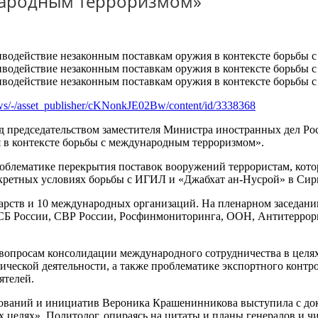
ународным терроризмом»
ews/-/asset_publisher/cKNonkJE02Bw/content/id/3338368
од председательством заместителя Министра иностранных дел Р
 в контексте борьбы с международным терроризмом».
облематике перекрытия поставок вооружений террористам, кото
нкретных условиях борьбы с ИГИЛ и «Джабхат ан-Нусрой» в Сир
дарств и 10 международных организаций. На пленарном заседан
Б России, СВР России, Росфинмониторинга, ООН, Антитеррорис
 вопросам консолидации международного сотрудничества в целя
ческой деятельности, а также проблематике экспортного конт
ятелей.
ований и инициатив Вероника Крашенинникова выступила с до
 целях». Политолог, опираясь на цитаты и планы генералов и