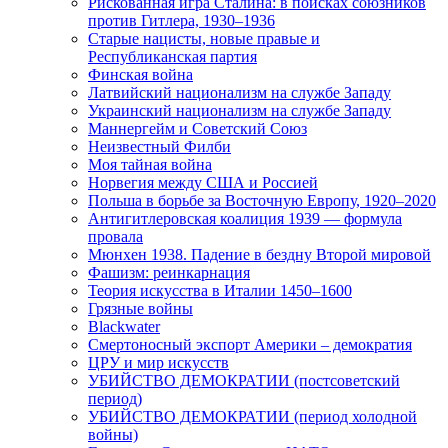
Рискованная игра Сталина: в поисках союзников
против Гитлера, 1930–1936
Старые нацисты, новые правые и
Республиканская партия
Финская война
Латвийский национализм на службе Западу
Украинский национализм на службе Западу
Маннергейм и Советский Союз
Неизвестный Филби
Моя тайная война
Норвегия между США и Россией
Польша в борьбе за Восточную Европу, 1920–2020
Антигитлеровская коалиция 1939 — формула
провала
Мюнхен 1938. Падение в бездну Второй мировой
Фашизм: реинкарнация
Теория искусства в Италии 1450–1600
Грязные войны
Blackwater
Смертоносный экспорт Америки – демократия
ЦРУ и мир искусств
УБИЙСТВО ДЕМОКРАТИИ (постсоветский
период)
УБИЙСТВО ДЕМОКРАТИИ (период холодной
войны)