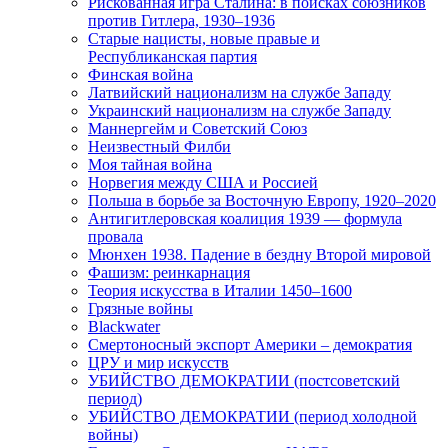
Рискованная игра Сталина: в поисках союзников
против Гитлера, 1930–1936
Старые нацисты, новые правые и
Республиканская партия
Финская война
Латвийский национализм на службе Западу
Украинский национализм на службе Западу
Маннергейм и Советский Союз
Неизвестный Филби
Моя тайная война
Норвегия между США и Россией
Польша в борьбе за Восточную Европу, 1920–2020
Антигитлеровская коалиция 1939 — формула
провала
Мюнхен 1938. Падение в бездну Второй мировой
Фашизм: реинкарнация
Теория искусства в Италии 1450–1600
Грязные войны
Blackwater
Смертоносный экспорт Америки – демократия
ЦРУ и мир искусств
УБИЙСТВО ДЕМОКРАТИИ (постсоветский
период)
УБИЙСТВО ДЕМОКРАТИИ (период холодной
войны)