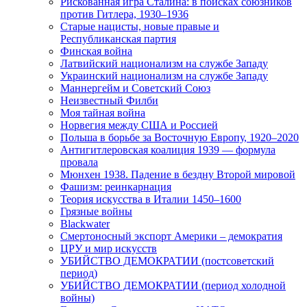
Рискованная игра Сталина: в поисках союзников
против Гитлера, 1930–1936
Старые нацисты, новые правые и
Республиканская партия
Финская война
Латвийский национализм на службе Западу
Украинский национализм на службе Западу
Маннергейм и Советский Союз
Неизвестный Филби
Моя тайная война
Норвегия между США и Россией
Польша в борьбе за Восточную Европу, 1920–2020
Антигитлеровская коалиция 1939 — формула
провала
Мюнхен 1938. Падение в бездну Второй мировой
Фашизм: реинкарнация
Теория искусства в Италии 1450–1600
Грязные войны
Blackwater
Смертоносный экспорт Америки – демократия
ЦРУ и мир искусств
УБИЙСТВО ДЕМОКРАТИИ (постсоветский
период)
УБИЙСТВО ДЕМОКРАТИИ (период холодной
войны)