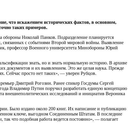
ие, что искажением исторических фактов, в основном,
точно таких примеров.
тра обороны Николай Панков. Подразделение планируется
и, связанных с событиями Второй мировой войны. Выявление
торик, профессор Военного университета Минобороны Юрий
фальсификации знать, но и знать нормальную историю. В архиве
ких документов и их выявлением. Это же целая наука. Прежде
х. Сейчас просто нет таких», — уверен Рубцов.
премьер Дмитрий Рогозин. Ранее спикер Госдумы Сергей
 года Владимир Путин поручил разработать единую концепцию
тута внешнеполитических исследований и инициатив Вероника
ии. Было издано около 200 книг. Их написание и публикацию
еленном ключе, выгодном Соединенным Штатам. В последние
 так что подобная работа ведется постоянно», — полагает