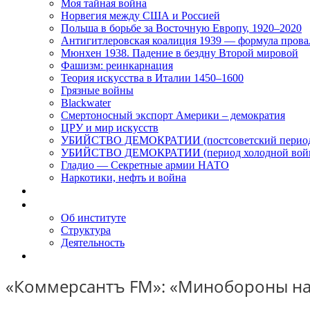
Моя тайная война
Норвегия между США и Россией
Польша в борьбе за Восточную Европу, 1920–2020
Антигитлеровская коалиция 1939 — формула прова
Мюнхен 1938. Падение в бездну Второй мировой
Фашизм: реинкарнация
Теория искусства в Италии 1450–1600
Грязные войны
Blackwater
Смертоносный экспорт Америки – демократия
ЦРУ и мир искусств
УБИЙСТВО ДЕМОКРАТИИ (постсоветский перио
УБИЙСТВО ДЕМОКРАТИИ (период холодной вой
Гладио — Секретные армии НАТО
Наркотики, нефть и война
Доклады
Об Институте
Об институте
Структура
Деятельность
Контакты
«Коммерсантъ FM»: «Минобороны на