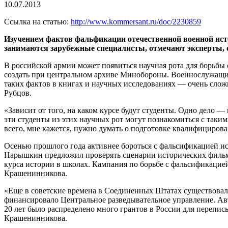
10.07.2013
Ссылка на статью:
http://www.kommersant.ru/doc/2230859
Изучением фактов фальфикации отечественной военной исто
занимаются зарубежные специалисты, отмечают эксперты, о
В российской армии может появиться научная рота для борьбы
создать при центральном архиве Минобороны. Военнослужащи
таких фактов в книгах и научных исследованиях — очень слож
Рубцов.
«Зависит от того, на каком курсе будут студенты. Одно дело 
эти студенты из этих научных рот могут познакомиться с таки
всего, мне кажется, нужно думать о подготовке квалифициров
Осенью прошлого года активнее бороться с фальсификацией ис
Нарышкин предложил проверять сценарии исторических фильмо
курса истории в школах. Кампания по борьбе с фальсификаци
Крашенинникова.
«Еще в советские времена в Соединенных Штатах существовал
финансировало Центральное разведывательное управление. А
20 лет было распределено много грантов в России для перепис
Крашенинникова.