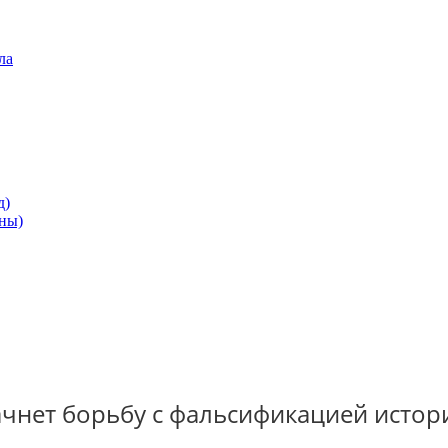
ла
д)
ны)
чнет борьбу с фальсификацией истор