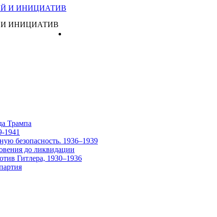
 И ИНИЦИАТИВ
Главная
да Трампа
9-1941
ную безопасность. 1936–1939
овения до ликвидации
отив Гитлера, 1930–1936
партия