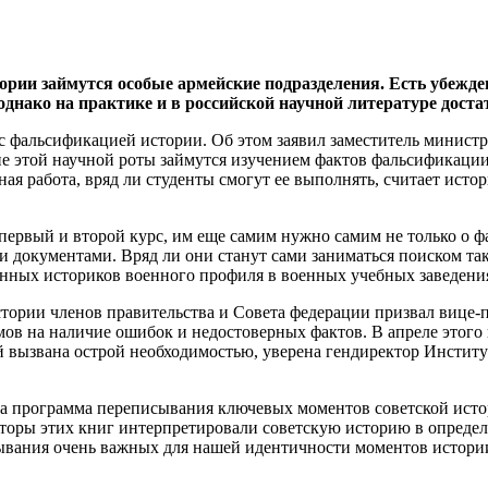
рии займутся особые армейские подразделения. Есть убежден
днако на практике и в российской научной литературе доста
 с фальсификацией истории. Об этом заявил заместитель минис
е этой научной роты займутся изучением фактов фальсификаци
ная работа, вряд ли студенты смогут ее выполнять, считает ис
— первый и второй курс, им еще самим нужно самим не только о 
ми документами. Вряд ли они станут сами заниматься поиском та
анных историков военного профиля в военных учебных заведения
тории членов правительства и Совета федерации призвал вице-
в на наличие ошибок и недостоверных фактов. В апреле этого
ей вызвана острой необходимостью, уверена гендиректор Инсти
а программа переписывания ключевых моментов советской истор
вторы этих книг интерпретировали советскую историю в опред
ывания очень важных для нашей идентичности моментов истории,