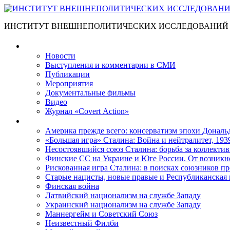
ИНСТИТУТ ВНЕШНЕПОЛИТИЧЕСКИХ ИССЛЕДОВАНИЙ
Материалы
Новости
Выступления и коммента­рии в СМИ
Публикации
Мероприятия
Документальные фильмы
Видео
Журнал «Covert Action»
Книги
Америка прежде всего: консерватизм эпохи Дональ
«Большая игра» Сталина: Война и нейтралитет, 193
Несостоявшийся союз Сталина: борьба за коллектив
Финские СС на Украине и Юге России. От возникн
Рискованная игра Сталина: в поисках союзников пр
Старые нацисты, новые правые и Республиканская 
Финская война
Латвийский национализм на службе Западу
Украинский национализм на службе Западу
Маннергейм и Советский Союз
Неизвестный Филби