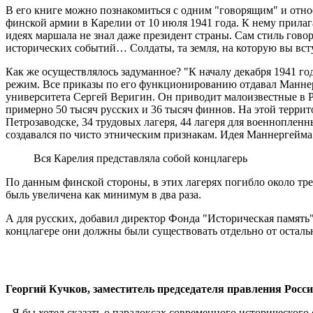
В его книге можно познакомиться с одним "говорящим" и отн
финской армии в Карелии от 10 июля 1941 года. К нему прилаг
идеях маршала не знал даже президент страны. Сам стиль гов
исторических событий… Солдаты, та земля, на которую вы вст
Как же осуществлялось задуманное? "К началу декабря 1941 г
режим. Все приказы по его функционированию отдавал Маннерг
университета Сергей Веригин. Он приводит малоизвестные в Р
примерно 50 тысяч русских и 36 тысяч финнов. На этой террито
Петрозаводске, 34 трудовых лагеря, 44 лагеря для военноплен
создавался по чисто этническим признакам. Идея Маннергейма б
Вся Карелия представляла собой концлагерь
По данным финской стороны, в этих лагерях погибло около тре
быль увеличена как минимум в два раза.
А для русских, добавил директор Фонда "Историческая память
концлагере они должны были существовать отдельно от осталь
Георгий Кучков, заместитель председателя правления Росси
- Я бы хотел сказать о парадоксах современного исторического