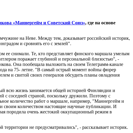
икова «Маннергейм и Советский Союз»
, где на основе
мчужине на Неве. Между тем, доказывает российский историк,
нградом и сровнять его с землей".
ом ее снимали. Те, кто представляет финского маршала умелым
итлером поражает глубиной и персональной близостью", -
кова. Она пообещала выложить на своем Телеграмм-канале
года на 75- летие. "В самый острый момент войны фюрер
телем и свитой своих генералов обсудить планы овладения
орый всю жизнь занимается общей историей Финляндии и
й с соседней страной, поскольку дружили. Поэтому с
льное количество работ о маршале, например, "Маннергейм и
и своим количеством настоящие научные публикации. И
орая породила очень жестокий оккупационный режим в
 территории не предусматривались", - рассказывает историк.