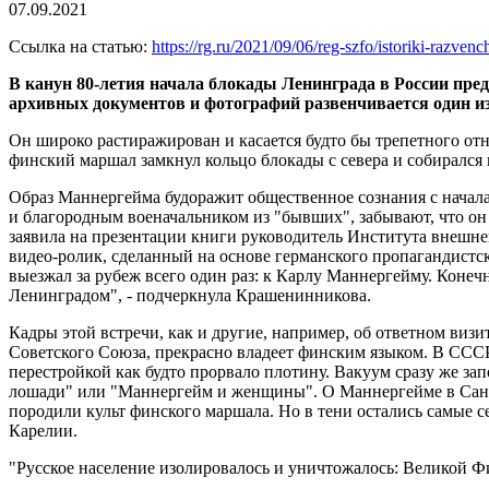
07.09.2021
Ссылка на статью:
https://rg.ru/2021/09/06/reg-szfo/istoriki-razven
В канун 80-летия начала блокады Ленинграда в России пре
архивных документов и фотографий развенчивается один и
Он широко растиражирован и касается будто бы трепетного от
финский маршал замкнул кольцо блокады с севера и собирался п
Образ Маннергейма будоражит общественное сознания с начала 
и благородным военачальником из "бывших", забывают, что он
заявила на презентации книги руководитель Института внешн
видео-ролик, сделанный на основе германского пропагандистс
выезжал за рубеж всего один раз: к Карлу Маннергейму. Коне
Ленинградом", - подчеркнула Крашенинникова.
Кадры этой встречи, как и другие, например, об ответном ви
Советского Союза, прекрасно владеет финским языком. В СССР
перестройкой как будто прорвало плотину. Вакуум сразу же за
лошади" или "Маннергейм и женщины". О Маннергейме в Санк
породили культ финского маршала. Но в тени остались самые 
Карелии.
"Русское население изолировалось и уничтожалось: Великой Фи