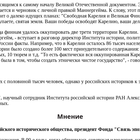
осящимся к самому началу Великой Отечественной документом. 
ается и черновик с личной правкой Маннергейма. К слову, этот
орит о далеко идущих планах: "Свободная Карелия и Великая Фи
упаете, святая земля. Ваши победы освободят Карелию, ваши де
ода финнам удалось оккупировать две трети территории Карелии
ейм, - вступает в разговор директор Института истории, полит
оссии факты. Например, что в Карелии осталось 86 тысяч насел
рии было создано более 100 мест принудительного содержания: 1
ных, 10 тюрем и т.д. "То есть фактически вся оккупированная Ка
ыла в том, чтобы создать этнически чистое государство", - гов
х с половиной тысяч человек, однако у российских историков к
", научный сотрудник Института российской истории РАН Алекс
ных.
Мнение
йского исторического общества, президент Фонда "Связь эпо
 сознания. В 90-е годы, когда обрушилась советская идеология, 