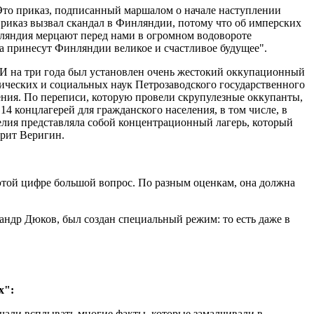
Это приказ, подписанный маршалом о начале наступлении
 приказ вызвал скандал в Финляндии, потому что об имперских
нляндия мерцают перед нами в огромном водовороте
ла принесут Финляндии великое и счастливое будущее".
. И на три года был установлен очень жестокий оккупационный
ических и социальных наук Петрозаводского государственного
ения. По переписи, которую провели скрупулезные оккупанты,
4 концлагерей для гражданского населения, в том числе, в
релия представляла собой концентрационный лагерь, который
орит Веригин.
 этой цифре большой вопрос. По разным оценкам, она должна
андр Дюков, был создан специальный режим: то есть даже в
х":
начали всплывать многие факты, которые замалчивали в