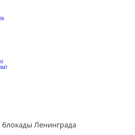
ла
д)
ны)
 блокады Ленинграда