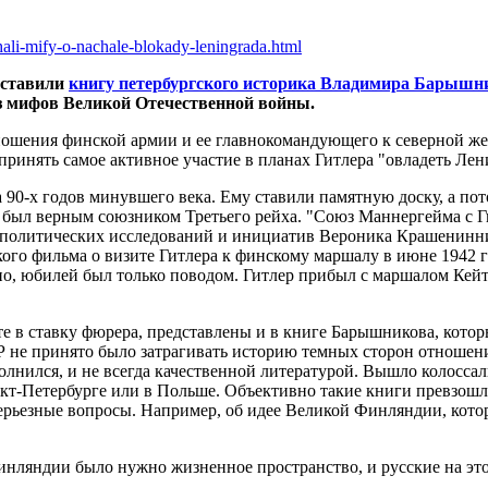
chali-mify-o-nachale-blokady-leningrada.html
дставили
книгу петербургского историка Владимира Барышн
з мифов Великой Отечественной войны.
ношения финской армии и ее главнокомандующего к северной же
ринять самое активное участие в планах Гитлера "овладеть Лени
90-х годов минувшего века. Ему ставили памятную доску, а пот
 был верным союзником Третьего рейха. "Союз Маннергейма с Г
еполитических исследований и инициатив Вероника Крашенинни
кого фильма о визите Гитлера к финскому маршалу в июне 1942 
чно, юбилей был только поводом. Гитлер прибыл с маршалом Кей
зите в ставку фюрера, представлены и в книге Барышникова, кот
 не принято было затрагивать историю темных сторон отношени
полнился, и не всегда качественной литературой. Вышло колосса
т-Петербурге или в Польше. Объективно такие книги превзошл
серьезные вопросы. Например, об идее Великой Финляндии, кот
нляндии было нужно жизненное пространство, и русские на этой