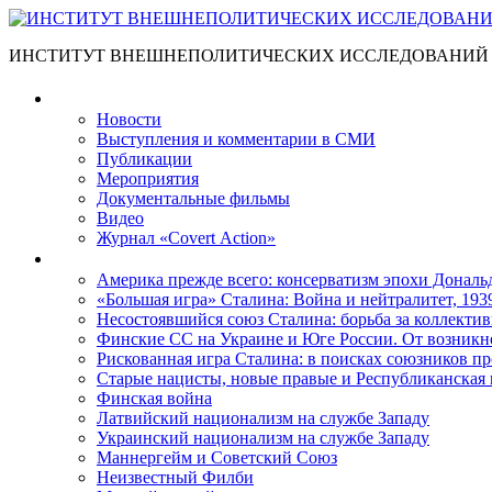
ИНСТИТУТ ВНЕШНЕПОЛИТИЧЕСКИХ ИССЛЕДОВАНИЙ
Материалы
Новости
Выступления и коммента­рии в СМИ
Публикации
Мероприятия
Документальные фильмы
Видео
Журнал «Covert Action»
Книги
Америка прежде всего: консерватизм эпохи Дональ
«Большая игра» Сталина: Война и нейтралитет, 193
Несостоявшийся союз Сталина: борьба за коллектив
Финские СС на Украине и Юге России. От возникн
Рискованная игра Сталина: в поисках союзников пр
Старые нацисты, новые правые и Республиканская 
Финская война
Латвийский национализм на службе Западу
Украинский национализм на службе Западу
Маннергейм и Советский Союз
Неизвестный Филби