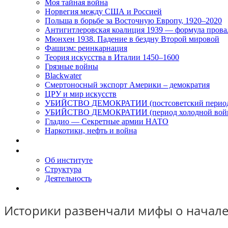
Моя тайная война
Норвегия между США и Россией
Польша в борьбе за Восточную Европу, 1920–2020
Антигитлеровская коалиция 1939 — формула прова
Мюнхен 1938. Падение в бездну Второй мировой
Фашизм: реинкарнация
Теория искусства в Италии 1450–1600
Грязные войны
Blackwater
Смертоносный экспорт Америки – демократия
ЦРУ и мир искусств
УБИЙСТВО ДЕМОКРАТИИ (постсоветский перио
УБИЙСТВО ДЕМОКРАТИИ (период холодной вой
Гладио — Секретные армии НАТО
Наркотики, нефть и война
Доклады
Об Институте
Об институте
Структура
Деятельность
Контакты
Историки развенчали мифы о начале