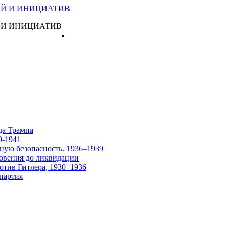
 И ИНИЦИАТИВ
Главная
да Трампа
9-1941
ную безопасность. 1936–1939
овения до ликвидации
отив Гитлера, 1930–1936
партия