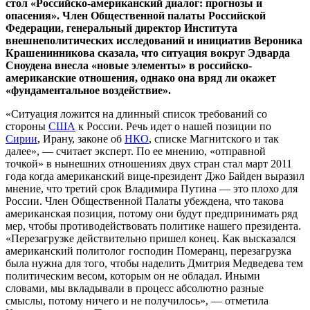
стол «Российско-американский диалог: прогнозы и
опасения». Член Общественной палаты Российской
Федерации, генеральный директор Института
внешнеполитических исследований и инициатив Вероника
Крашенинникова сказала, что ситуация вокруг Эдварда
Сноудена внесла «новые элементы» в российско-
американские отношения, однако она вряд ли окажет
«фундаментальное воздействие».
«Ситуация ложится на длинный список требований со
стороны
США
к России. Речь идет о нашей позиции по
Сирии
, Ирану, законе об
НКО
, списке Магнитского и так
далее», — считает эксперт. По ее мнению, «отправной
точкой» в нынешних отношениях двух стран стал март 2011
года когда американский вице-президент Джо Байден выразил
мнение, что третий срок Владимира Путина — это плохо для
России. Член Общественной Палаты убеждена, что такова
американская позиция, потому они будут предпринимать ряд
мер, чтобы противодействовать политике нашего президента.
«Перезагрузке действительно пришел конец. Как высказался
американский политолог господин Померанц, перезагрузка
была нужна для того, чтобы наделить Дмитрия Медведева тем
политическим весом, которым он не обладал. Иными
словами, мы вкладывали в процесс абсолютно разные
смыслы, потому ничего и не получилось», — отметила