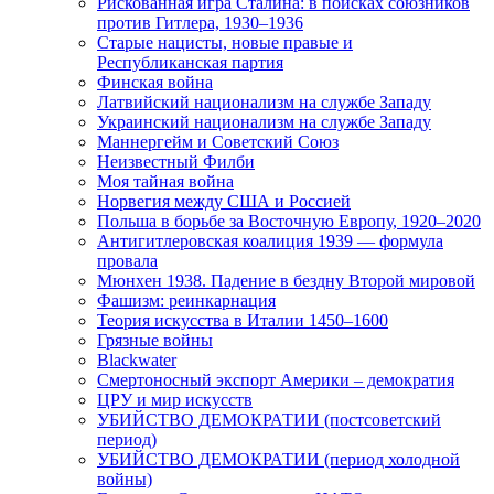
Рискованная игра Сталина: в поисках союзников
против Гитлера, 1930–1936
Старые нацисты, новые правые и
Республиканская партия
Финская война
Латвийский национализм на службе Западу
Украинский национализм на службе Западу
Маннергейм и Советский Союз
Неизвестный Филби
Моя тайная война
Норвегия между США и Россией
Польша в борьбе за Восточную Европу, 1920–2020
Антигитлеровская коалиция 1939 — формула
провала
Мюнхен 1938. Падение в бездну Второй мировой
Фашизм: реинкарнация
Теория искусства в Италии 1450–1600
Грязные войны
Blackwater
Смертоносный экспорт Америки – демократия
ЦРУ и мир искусств
УБИЙСТВО ДЕМОКРАТИИ (постсоветский
период)
УБИЙСТВО ДЕМОКРАТИИ (период холодной
войны)