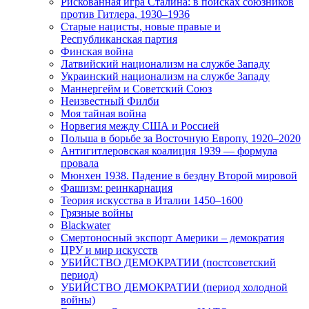
Рискованная игра Сталина: в поисках союзников
против Гитлера, 1930–1936
Старые нацисты, новые правые и
Республиканская партия
Финская война
Латвийский национализм на службе Западу
Украинский национализм на службе Западу
Маннергейм и Советский Союз
Неизвестный Филби
Моя тайная война
Норвегия между США и Россией
Польша в борьбе за Восточную Европу, 1920–2020
Антигитлеровская коалиция 1939 — формула
провала
Мюнхен 1938. Падение в бездну Второй мировой
Фашизм: реинкарнация
Теория искусства в Италии 1450–1600
Грязные войны
Blackwater
Смертоносный экспорт Америки – демократия
ЦРУ и мир искусств
УБИЙСТВО ДЕМОКРАТИИ (постсоветский
период)
УБИЙСТВО ДЕМОКРАТИИ (период холодной
войны)