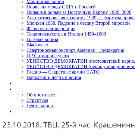
Моя тайная война
Норвегия между США и Россией
Польша в борьбе за Восточную Европу, 1920–2020
Антигитлеровская коалиция 1939 — формула прова
Мюнхен 1938. Падение в бездну Второй мировой
Фашизм: реинкарнация
Теория искусства в Италии 1450–1600
Грязные войны
Blackwater
Смертоносный экспорт Америки – демократия
ЦРУ и мир искусств
УБИЙСТВО ДЕМОКРАТИИ (постсоветский перио
УБИЙСТВО ДЕМОКРАТИИ (период холодной вой
Гладио — Секретные армии НАТО
Наркотики, нефть и война
Доклады
Об Институте
Об институте
Структура
Деятельность
Контакты
23.10.2018. ТВЦ. 25-й час. Крашени