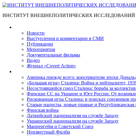
ИНСТИТУТ ВНЕШНЕПОЛИТИЧЕСКИХ ИССЛЕДОВАНИЙ
Материалы
Новости
Выступления и коммента­рии в СМИ
Публикации
Мероприятия
Документальные фильмы
Видео
Журнал «Covert Action»
Книги
Америка прежде всего: консерватизм эпохи Дональ
«Большая игра» Сталина: Война и нейтралитет, 193
Несостоявшийся союз Сталина: борьба за коллектив
Финские СС на Украине и Юге России. От возникн
Рискованная игра Сталина: в поисках союзников пр
Старые нацисты, новые правые и Республиканская 
Финская война
Латвийский национализм на службе Западу
Украинский национализм на службе Западу
Маннергейм и Советский Союз
Неизвестный Филби