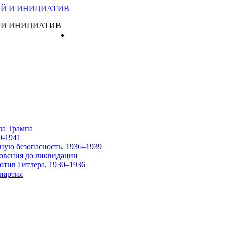
 И ИНИЦИАТИВ
Главная
да Трампа
9-1941
ную безопасность. 1936–1939
овения до ликвидации
отив Гитлера, 1930–1936
партия