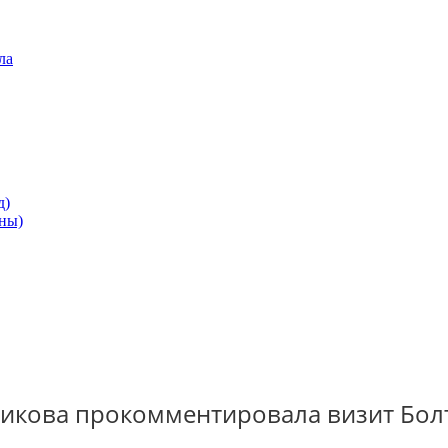
ла
д)
ны)
нникова прокомментировала визит Бол