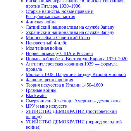
Рискованная игра Сталина: в поисках союзников
против Гитлера, 1930–1936
Старые нацисты, новые правые и
Республиканская партия
Финская война
Латвийский национализм на службе Западу
Украинский национализм на службе Западу
Маннергейм и Советский Союз
Неизвестный Филби
Моя тайная война
Норвегия между США и Россией
Польша в борьбе за Восточную Европу, 1920–2020
Антигитлеровская коалиция 1939 — формула
провала
Мюнхен 1938. Падение в бездну Второй мировой
Фашизм: реинкарнация
Теория искусства в Италии 1450–1600
Грязные войны
Blackwater
Смертоносный экспорт Америки – демократия
ЦРУ и мир искусств
УБИЙСТВО ДЕМОКРАТИИ (постсоветский
период)
УБИЙСТВО ДЕМОКРАТИИ (период холодной
войны)