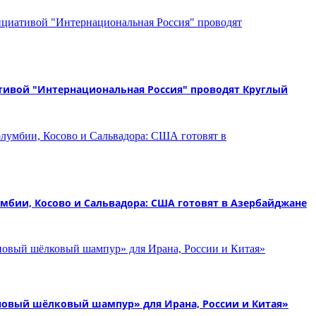
ативой "Интернациональная Россия" проводят Круглый
бии, Косово и Сальвадора: США готовят в Азербайджане
новый шёлковый шампур» для Ирана, России и Китая»