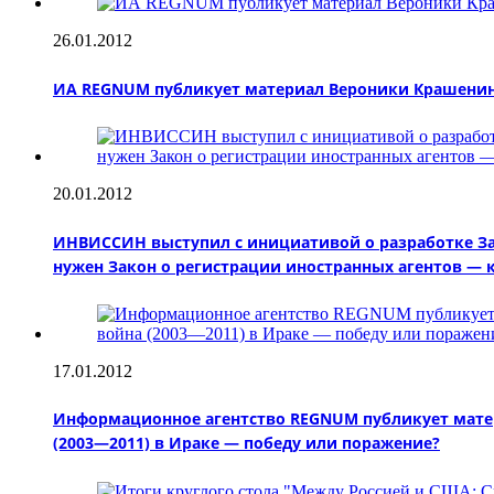
26.01.2012
ИА REGNUM публикует материал Вероники Крашенинни
20.01.2012
ИНВИССИН выступил с инициативой о разработке За
нужен Закон о регистрации иностранных агентов — 
17.01.2012
Информационное агентство REGNUM публикует матер
(2003—2011) в Ираке — победу или поражение?