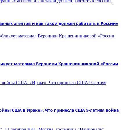
нных агентов и как такой должен работать в России»
ликует материал Вероники Крашенинниковой «России
йны США в Ираке». Что принесла США 9-летняя война