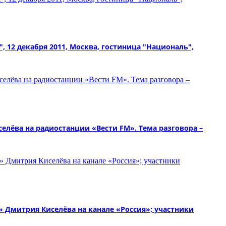
, 12 декабря 2011, Москва, гостиница "Националь",
лёва на радиостанции «Вести FM». Тема разговора –
Дмитрия Киселёва на канале «Россия»; участники