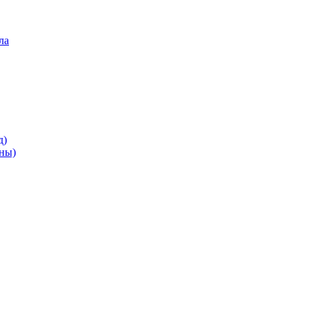
ла
д)
ны)