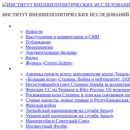
ИНСТИТУТ ВНЕШНЕПОЛИТИЧЕСКИХ ИССЛЕДОВАНИЙ
Материалы
Новости
Выступления и коммента­рии в СМИ
Публикации
Мероприятия
Документальные фильмы
Видео
Журнал «Covert Action»
Книги
Америка прежде всего: консерватизм эпохи Дональ
«Большая игра» Сталина: Война и нейтралитет, 193
Несостоявшийся союз Сталина: борьба за коллектив
Финские СС на Украине и Юге России. От возникн
Рискованная игра Сталина: в поисках союзников пр
Старые нацисты, новые правые и Республиканская 
Финская война
Латвийский национализм на службе Западу
Украинский национализм на службе Западу
Маннергейм и Советский Союз
Неизвестный Филби