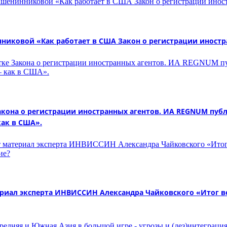
ковой «Как работает в США Закон о регистрации иностра
кона о регистрации иностранных агентов. ИА REGNUM пуб
как в США».
иал эксперта ИНВИССИН Александра Чайковского «Итог во