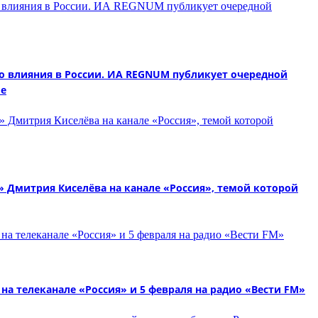
 влияния в России. ИА REGNUM публикует очередной
ие
Дмитрия Киселёва на канале «Россия», темой которой
на телеканале «Россия» и 5 февраля на радио «Вести FM»