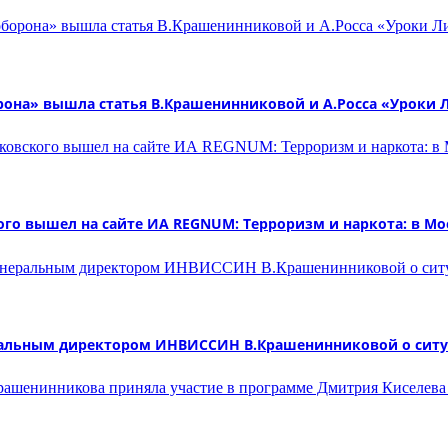
рона» вышла статья В.Крашенинниковой и А.Росса «Уроки 
го вышел на сайте ИА REGNUM: Терроризм и наркота: в Мо
еральным директором ИНВИССИН В.Крашенинниковой о ситу