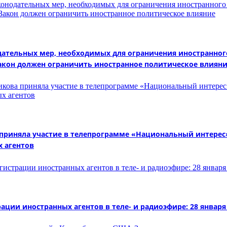
тельных мер, необходимых для ограничения иностранного
Закон должен ограничить иностранное политическое влиян
иняла участие в телепрограмме «Национальный интерес» 
х агентов
ии иностранных агентов в теле- и радиоэфире: 28 января 