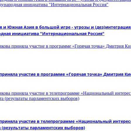
 и Южная Азия в большой игре - угрозы и (дез)интеграция"
дная инициатива "Интернациональная Россия"
няла участие в программе «Горячая точка» Дмитрия Кисе
иняла участие в телепрограмме «Национальный интерес» 
 (результаты парламентских выборов)