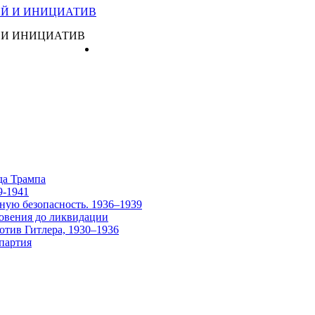
 И ИНИЦИАТИВ
Главная
да Трампа
9-1941
ную безопасность. 1936–1939
овения до ликвидации
отив Гитлера, 1930–1936
партия