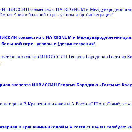
 ИНВИССИН совместно с ИА REGNUM и Международной иници
 большой игре - угрозы и (дез)интеграция"
иал эксперта ИНВИССИН Георгия Бородина «Гости из Колум
териал В.Крашенинниковой и А.Росса «США в Стамбуле: «