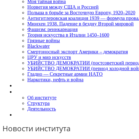
Моя тайная война
Норвегия между США и Россией
Польша в борьбе за Восточную Европу, 1920–2020
Антигитлеровская коалиция 1939 — формула прова
Мюнхен 1938. Падение в бездну Второй мировой
Фашизм: реинкарнация
Теория искусства в Италии 1450–1600
Грязные войны
Blackwater
Смертоносный экспорт Америки – демократия
ЦРУ и мир искусств
УБИЙСТВО ДЕМОКРАТИИ (постсоветский перио
УБИЙСТВО ДЕМОКРАТИИ (период холодной вой
Гладио — Секретные армии НАТО
Наркотики, нефть и война
Доклады
Об Институте
Об институте
Структура
Деятельность
Контакты
Новости института