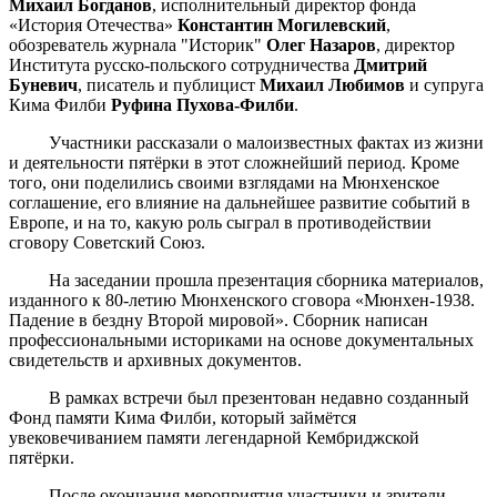
Михаил Богданов
, исполнительный директор фонда
«История Отечества»
Константин Могилевский
,
обозреватель журнала "Историк"
Олег Назаров
, директор
Института русско-польского сотрудничества
Дмитрий
Буневич
, писатель и публицист
Михаил Любимов
и супруга
Кима Филби
Руфина Пухова-Филби
.
Участники рассказали о малоизвестных фактах из жизни
и деятельности пятёрки в этот сложнейший период. Кроме
того, они поделились своими взглядами на Мюнхенское
соглашение, его влияние на дальнейшее развитие событий в
Европе, и на то, какую роль сыграл в противодействии
сговору Советский Союз.
На заседании прошла презентация сборника материалов,
изданного к 80-летию Мюнхенского сговора «Мюнхен-1938.
Падение в бездну Второй мировой». Сборник написан
профессиональными историками на основе документальных
свидетельств и архивных документов.
В рамках встречи был презентован недавно созданный
Фонд памяти Кима Филби, который займётся
увековечиванием памяти легендарной Кембриджской
пятёрки.
После окончания мероприятия участники и зрители