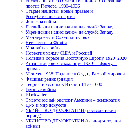
Рискованная игра Сталина: в поисках союзников
против Гитлера, 1930–1936
Старые нацисты, новые правые и
Республиканская партия
Финская война
Латвийский национализм на службе Западу
Украинский национализм на службе Западу
Маннергейм и Советский Союз
Неизвестный Филби
Моя тайная война
Норвегия между США и Россией
Польша в борьбе за Восточную Европу, 1920–2020
Антигитлеровская коалиция 1939 — формула
провала
Мюнхен 1938. Падение в бездну Второй мировой
Фашизм: реинкарнация
Теория искусства в Италии 1450–1600
Грязные войны
Blackwater
Смертоносный экспорт Америки – демократия
ЦРУ и мир искусств
УБИЙСТВО ДЕМОКРАТИИ (постсоветский
период)
УБИЙСТВО ДЕМОКРАТИИ (период холодной
войны)