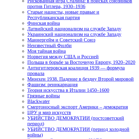
Рискованная игра Сталина: в поисках союзников
против Гитлера, 1930–1936
Старые нацисты, новые правые и
Республиканская партия
Финская война
Латвийский национализм на службе Западу
Украинский национализм на службе Западу
Маннергейм и Советский Союз
Неизвестный Филби
Моя тайная война
Норвегия между США и Россией
Польша в борьбе за Восточную Европу, 1920–2020
Антигитлеровская коалиция 1939 — формула
провала
Мюнхен 1938. Падение в бездну Второй мировой
Фашизм: реинкарнация
Теория искусства в Италии 1450–1600
Грязные войны
Blackwater
Смертоносный экспорт Америки – демократия
ЦРУ и мир искусств
УБИЙСТВО ДЕМОКРАТИИ (постсоветский
период)
УБИЙСТВО ДЕМОКРАТИИ (период холодной
войны)