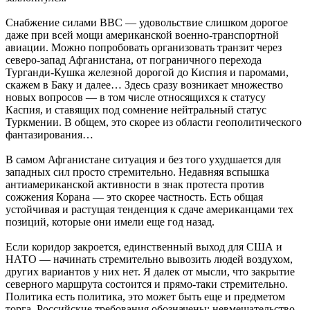
Снабжение силами ВВС — удовольствие слишком дорогое
даже при всей мощи американской военно-транспортной
авиации. Можно попробовать организовать транзит через
северо-запад Афганистана, от пограничного перехода
Турганди-Кушка железной дорогой до Киспия и паромами,
скажем в Баку и далее… Здесь сразу возникает множество
новых вопросов — в том числе относящихся к статусу
Каспия, и ставящих под сомнение нейтральный статус
Туркмении. В общем, это скорее из области геополитического
фантазирования…
В самом Афганистане ситуация и без того ухудшается для
западных сил просто стремительно. Недавняя вспышка
антиамериканской активности в знак протеста против
сожжения Корана — это скорее частность. Есть общая
устойчивая и растущая тенденция к сдаче американцами тех
позиций, которые они имели еще год назад.
Если коридор закроется, единственный выход для США и
НАТО — начинать стремительно вывозить людей воздухом,
других вариантов у них нет. Я далек от мысли, что закрытие
северного маршрута состоится и прямо-таки стремительно.
Политика есть политика, это может быть еще и предметом
торга. Российские требования обозначены: невмешательство