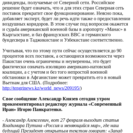
дивиденды, получаемые от Северной сети. Российское
решение будет означать, что и для этих стран Северная сеть
поставок прекратит свое функционирование. Неясно пока,
добавляет эксперт, будет ли речь идти также о предоставлении
воздушных коридоров. В этом случае под вопросом окажется
и судьба американской военной базы в аэропорту «Манас» в
Кыргызстане, и баз французских ВВС и германского
бундесвера в Таджикистане и Узбекистане соответственно.
Учитывая, что по этому пути сейчас осуществляется до 90
процентов всех поставок, а остающиеся возможности через
Пакистан очень ограничены и неуверенны, это будет
фактически означать изоляцию американо-натовской
коалиции, а с учетом и без того непростой военной
обстановки в Афганистане может превратить его в новый
Вьетнам для США. (Подробнее:
http://tengrinews.kz/world_news/209195/
)
Свое сообщение Александр Князев сегодня утром
прокомментировал редактору журнала «Современный
Иран» Игорю Панкратенко.
- Александр Алексеевич, вот 27 февраля выходит статья
Владимира Путина «Россия и меняющийся мир», где наш
будущий Президент открытым текстом говорит: «Запад