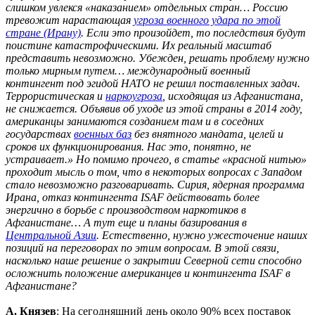
слишком увлекся «наказанием» отдельных стран… Россию
тревожит нарастающая
угроза военного удара по этой
стране (Ирану)
. Если это произойдет, то последствия будут
поистине катастрофическими. Их реальный масштаб
представить невозможно. Убежден, решать проблему нужно
только мирным путем… международный военный
контингент под эгидой НАТО не решил поставленных задач.
Террористическая и
наркоугроза
, исходящая из Афганистана,
не снижается. Объявив об уходе из этой страны в 2014 году,
американцы занимаются созданием там и в соседних
государствах
военных баз
без внятного мандата, целей и
сроков их функционирования. Нас это, понятно, не
устраивает.» Но помимо прочего, в статье «красной нитью»
проходит мысль о том, что в некоторых вопросах с Западом
стало невозможно разговаривать. Сирия, ядерная программа
Ирана, отказ контингента ISAF действовать более
энергично в борьбе с производством наркотиков в
Афганистане… А тут еще и планы базирования в
Центральной Азии
. Естественно, нужно ужесточение наших
позиций на переговорах по этим вопросам. В этой связи,
насколько наше решение о закрытии Северной сети способно
осложнить положение американцев и контингента ISAF в
Афганистане?
А. Князев
: На сегодняшний день около 90% всех поставок