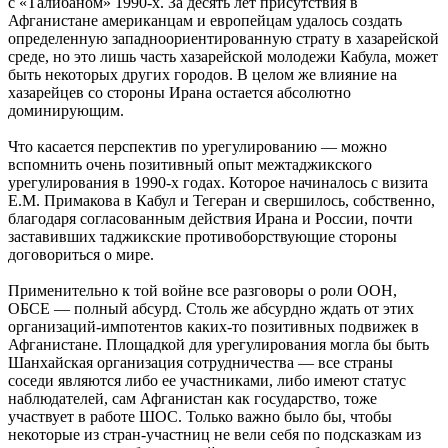
с «Талибаном» 1990-х. За десять лет присутствия в
Афганистане американцам и европейцам удалось создать
определенную западноориентированную страту в хазарейской
среде, но это лишь часть хазарейской молодежи Кабула, может
быть некоторых других городов. В целом же влияние на
хазарейцев со стороны Ирана остается абсолютно
доминирующим.
Что касается перспектив по урегулированию — можно
вспомнить очень позитивный опыт межтаджикского
урегулирования в 1990-х годах. Которое начиналось с визита
Е.М. Примакова в Кабул и Тегеран и свершилось, собственно,
благодаря согласованным действия Ирана и России, почти
заставивших таджикские противоборствующие стороны
договориться о мире.
Применительно к той войне все разговоры о роли ООН,
ОБСЕ — полный абсурд. Столь же абсурдно ждать от этих
организаций-импотентов каких-то позитивных подвижек в
Афганистане. Площадкой для урегулирования могла бы быть
Шанхайская организация сотрудничества — все страны
соседи являются либо ее участниками, либо имеют статус
наблюдателей, сам Афганистан как государство, тоже
участвует в работе ШОС. Только важно было бы, чтобы
некоторые из стран-участниц не вели себя по подсказкам из