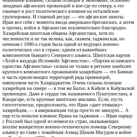
невоенное влияние, сильны позиции в экономике, особенно
западных афганских провинций и кое-где по северу, а это
означает и рост политического влияния на неталибские
группировки. И главный ресурс — это афганские шииты.
Иран вел себя с момента ввода американо-британских, а затем
и прочих, войск в Афганистан исключительно благородно.
Хазарейская шиитская община Афганистана, хотя по
численности и не так велика, как, скажем, таджикская, но
начиная с 1990-х годов была одной из ведущих военно-
политических сил в стране, одним из важнейших
компонентов бывшего Северного альянса. Шиитская партия
«Хезб-е вахдоди Исломийе Афгонистон», «Партия исламского
единства Афганистана» сильна не только в регионе наиболее
крупного компактного проживания хазарейцев — это Бамиан
и часть прилегающих территорий ряда привинций,
именуемом часто Хазараджатом. Очень сильны позиции
хазарейцев на севере — в том же Балхе, в Кабуле и Кабульской
провинции. Даже в сердце так называемого Пуштунистана, в
Кандагаре, есть крупные шиитские анклавы. Если, пусть
гипотетически, предположить, что Иран «дает отмашку»
хазарейцам, — я американцам тогда просто не завидую… А
еще есть немалое влияние Ирана на таджиков — Иран наряду
с Россией был одной из немногих стран, оказывающих
вполне конкретную военно-техническую помощь Северному
альянсу во главе с покойным Ахмад Шахом Масудом в войне