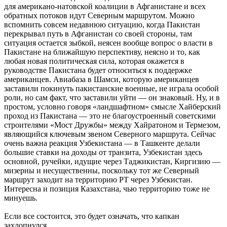
для американо-натовской коалиции в Афганистане и всех
обратных потоков идут Северным маршрутом. Можно
вспомнить совсем недавнюю ситуацию, когда Пакистан
перекрывал путь в Афганистан со своей стороны, там
ситуация остается зыбкой, неясен вообще вопрос о власти в
Пакистане на ближайшую перспективу, неясно и то, как
любая новая политическая сила, которая окажется в
руководстве Пакистана будет относиться к поддержке
американцев. Авиабаза в Шамси, которую американцев
заставили покинуть пакистанские военные, не играла особой
роли, но сам факт, что заставили уйти — он знаковый. Ну, и в
простом, условно говоря «ландшафтном» смысле Хайберский
проход из Пакистана — это не благоустроенный советскими
строителями «Мост Дружбы» между Хайратоном и Термезом,
являющийся ключевым звеном Северного маршрута. Сейчас
очень важна реакция Узбекистана — в Ташкенте делали
большие ставки на доходы от транзита, Узбекистан здесь
основной, ручейки, идущие через Таджикистан, Киргизию —
мизерны и несущественны, поскольку тот же Северный
маршрут заходит на территорию РТ через Узбекистан.
Интересна и позиция Казахстана, чью территорию тоже не
минуешь.
Если все состоится, это будет означать, что капкан
захлопнулся.