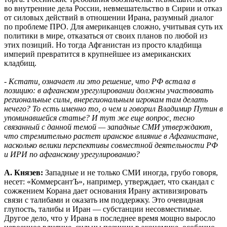
во внутренние дела России, невмешательство в Сирии и отказ
от силовых действий в отношении Ирана, разумный диалог
по проблеме ПРО. Для американцев сложно, учитывая суть их
политики в мире, отказаться от своих планов по любой из
этих позиций. Но тогда Афганистан из просто кладбища
империй превратится в крупнейшее из американских
кладбищ.
- Кстати, означает ли это решение, что РФ встала в
позицию: в афганском урегулировании должны участвовать
региональные силы, внерегиональным игрокам там делать
нечего? То есть именно то, о чем и говорил Владимир Путин в
упоминавшейся статье? И тут же еще вопрос, тесно
связанный с данной темой — западные СМИ утверждают,
что стремительно растет иранское влияние в Афганистане,
насколько велики перспективы совместной деятельности РФ
и ИРИ по афганскому урегулированию?
А. Князев:
Западные и не только СМИ иногда, грубо говоря,
несет: «КоммерсантЪ», например, утверждает, что скандал с
сожжением Корана дает основания Ирану активизировать
связи с талибами и оказать им поддержку. Это очевидная
глупость, талибы и Иран — субстанции несовместимые.
Другое дело, что у Ирана в последнее время мощно выросло