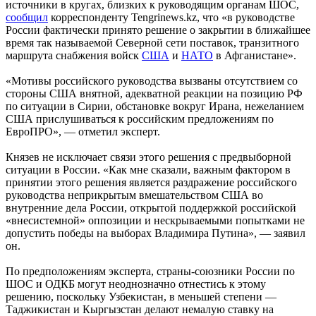
источники в кругах, близких к руководящим органам ШОС,
сообщил
корреспонденту Tengrinews.kz, что «в руководстве
России фактически принято решение о закрытии в ближайшее
время так называемой Северной сети поставок, транзитного
маршрута снабжения войск
США
и
НАТО
в Афганистане».
«Мотивы российского руководства вызваны отсутствием со
стороны США внятной, адекватной реакции на позицию РФ
по ситуации в Сирии, обстановке вокруг Ирана, нежеланием
США прислушиваться к российским предложениям по
ЕвроПРО», — отметил эксперт.
Князев не исключает связи этого решения с предвыборной
ситуации в России. «Как мне сказали, важным фактором в
принятии этого решения является раздражение российского
руководства неприкрытым вмешательством США во
внутренние дела России, открытой поддержкой российской
«внесистемной» оппозиции и нескрываемыми попытками не
допустить победы на выборах Владимира Путина», — заявил
он.
По предположениям эксперта, страны-союзники России по
ШОС и ОДКБ могут неоднозначно отнестись к этому
решению, поскольку Узбекистан, в меньшей степени —
Таджикистан и Кыргызстан делают немалую ставку на