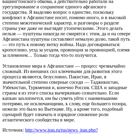
вашингтонского обкома, а действительно работали на
урегулирование и сохранение единого афганского
государства. Я выделяю вопрос о единстве, поскольку
конфликт в Афганистане носит, помимо иного, и в высокой
степени межэтнический характер, и разговоры о разделе
страны уже даже не выглядят утопическими. Этого делать
нельзя — пуштуны никогда не смирятся с этим, да и на севере
Афганистана пуштуны составляют немалую долю, такой путь
— это путь к новому витку войны. Надо договариваться:
кропотливо, уезд за уездом, провинция за провинцией, племя
за племенем… Только тогда что-то получится.
Установление мира в Афганистане — процесс чрезвычайно
сложный. Из внешних сил ключевыми для развития этого
процесса являются, безусловно, Пакистан, Иран, в
значительной степени северные соседи — Таджикистан,
Узбекистан, Туркмения и, конечно Россия. США и западные
страны я из этого списка вычеркиваю сознательно. Если
капкан захлопнется, им бы суметь уйти с наименьшими
потерями, не исключающими, к слову, еще большего позора,
нежели это было во Вьетнаме. Ну, а кроме того, подобный
сценарий будет означать и изрядное снижение роли
атлантического сообщества в мире.
Источник:
http://www.iran.ru/rus/news_iran.php?