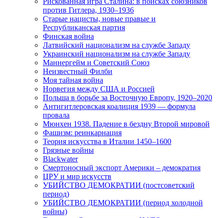
Рискованная игра Сталина: в поисках союзников
против Гитлера, 1930–1936
Старые нацисты, новые правые и
Республиканская партия
Финская война
Латвийский национализм на службе Западу
Украинский национализм на службе Западу
Маннергейм и Советский Союз
Неизвестный Филби
Моя тайная война
Норвегия между США и Россией
Польша в борьбе за Восточную Европу, 1920–2020
Антигитлеровская коалиция 1939 — формула
провала
Мюнхен 1938. Падение в бездну Второй мировой
Фашизм: реинкарнация
Теория искусства в Италии 1450–1600
Грязные войны
Blackwater
Смертоносный экспорт Америки – демократия
ЦРУ и мир искусств
УБИЙСТВО ДЕМОКРАТИИ (постсоветский
период)
УБИЙСТВО ДЕМОКРАТИИ (период холодной
войны)