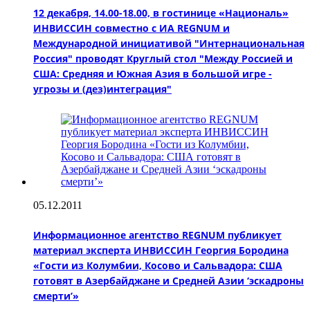
12 декабря, 14.00-18.00, в гостинице «Националь»
ИНВИССИН совместно с ИА REGNUM и
Международной инициативой "Интернациональная
Россия" проводят Круглый стол "Между Россией и
США: Средняя и Южная Азия в большой игре -
угрозы и (дез)интеграция"
05.12.2011
Информационное агентство REGNUM публикует
материал эксперта ИНВИССИН Георгия Бородина
«Гости из Колумбии, Косово и Сальвадора: США
готовят в Азербайджане и Средней Азии ‘эскадроны
смерти’»