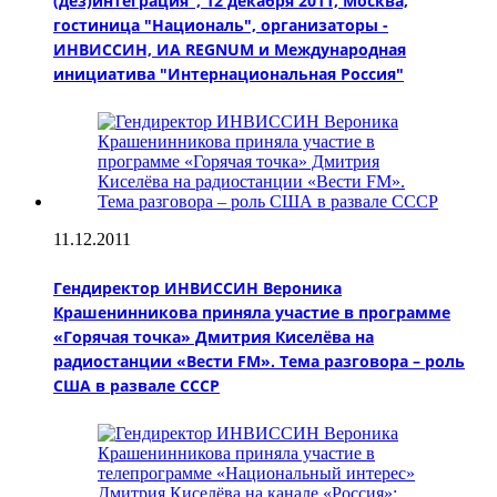
(дез)интеграция", 12 декабря 2011, Москва,
гостиница "Националь", организаторы -
ИНВИССИН, ИА REGNUM и Международная
инициатива "Интернациональная Россия"
11.12.2011
Гендиректор ИНВИССИН Вероника
Крашенинникова приняла участие в программе
«Горячая точка» Дмитрия Киселёва на
радиостанции «Вести FM». Тема разговора – роль
США в развале СССР