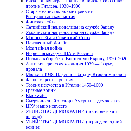
Рискованная игра Сталина: в поисках союзников
против Гитлера, 1930–1936
Старые нацисты, новые правые и
Республиканская партия
Финская война
Латвийский национализм на службе Западу
Украинский национализм на службе Западу
Маннергейм и Советский Союз
Неизвестный Филби
Моя тайная война
Норвегия между США и Россией
Польша в борьбе за Восточную Европу, 1920–2020
Антигитлеровская коалиция 1939 — формула
провала
Мюнхен 1938. Падение в бездну Второй мировой
Фашизм: реинкарнация
Теория искусства в Италии 1450–1600
Грязные войны
Blackwater
Смертоносный экспорт Америки – демократия
ЦРУ и мир искусств
УБИЙСТВО ДЕМОКРАТИИ (постсоветский
период)
УБИЙСТВО ДЕМОКРАТИИ (период холодной
войны)