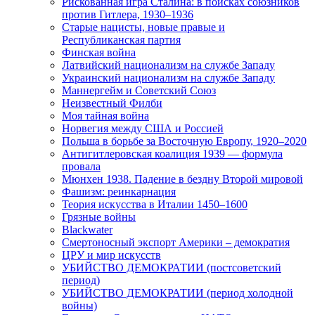
Рискованная игра Сталина: в поисках союзников
против Гитлера, 1930–1936
Старые нацисты, новые правые и
Республиканская партия
Финская война
Латвийский национализм на службе Западу
Украинский национализм на службе Западу
Маннергейм и Советский Союз
Неизвестный Филби
Моя тайная война
Норвегия между США и Россией
Польша в борьбе за Восточную Европу, 1920–2020
Антигитлеровская коалиция 1939 — формула
провала
Мюнхен 1938. Падение в бездну Второй мировой
Фашизм: реинкарнация
Теория искусства в Италии 1450–1600
Грязные войны
Blackwater
Смертоносный экспорт Америки – демократия
ЦРУ и мир искусств
УБИЙСТВО ДЕМОКРАТИИ (постсоветский
период)
УБИЙСТВО ДЕМОКРАТИИ (период холодной
войны)