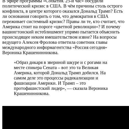
В эфире программы «События. 25-й час» обсудили
политический кризис в США. В чём причины столь острого
конфликта, в центре которого оказался Дональд Трамп? Есть
ли основания говорить о том, что демократия в США
переживает системный кризис? Правы ли те, кто считает, что
Америка стоит на пороге «цветной революции»? И почему
вашингтонский истеблишмент упрямо пытается объяснить
происходящее неким вмешательством извне? На вопросы
ведущего Алексея Фролова ответила советник главы
международного информагентства «Россия сегодня»
Вероника Крашенинникова.
«Образ дикаря в звериной шкуре и с рогами на
месте спикера Сената – вот это та Великая
Америка, которой Дональд Трамп добился. На
самом деле это процессы радикализации и
фашизации Америки. И Трамп – это
протофашистский лидер», — сказала Вероника
Крашенинникова.