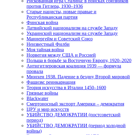
Рискованная игра Сталина: в поисках союзников
против Гитлера, 1930–1936
Старые нацисты, новые правые и
Республиканская партия
Финская война
Латвийский национализм на службе Западу
Украинский национализм на службе Западу
Маннергейм и Советский Союз
Неизвестный Филби
Моя тайная война
Норвегия между США и Россией
Польша в борьбе за Восточную Европу, 1920–2020
Антигитлеровская коалиция 1939 — формула
провала
Мюнхен 1938. Падение в бездну Второй мировой
Фашизм: реинкарнация
Теория искусства в Италии 1450–1600
Грязные войны
Blackwater
Смертоносный экспорт Америки – демократия
ЦРУ и мир искусств
УБИЙСТВО ДЕМОКРАТИИ (постсоветский
период)
УБИЙСТВО ДЕМОКРАТИИ (период холодной
войны)