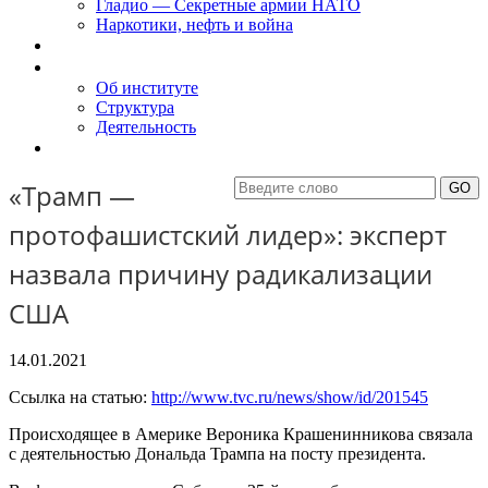
Гладио — Секретные армии НАТО
Наркотики, нефть и война
Доклады
Об Институте
Об институте
Структура
Деятельность
Контакты
«Трамп —
протофашистский лидер»: эксперт
назвала причину радикализации
США
14.01.2021
Ссылка на статью:
http://www.tvc.ru/news/show/id/201545
Происходящее в Америке Вероника Крашенинникова связала
с деятельностью Дональда Трампа на посту президента.