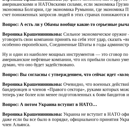
американскими и НАТОвскими силами, если экономика Грузии с
экономика Болгарии, где экономика Румынии, где экономика 
счет пониженных запросов людей в этих странах понижаются и 
Вопрос: А есть ли у Обамы вообще какие-то серьезные рыч
Вероника Крашенинникова:
Сильное экономическое оружие 
уговорить свои компании принять на себя этот удар, сказать 
особенно европейских, Соединенные Штаты в годы администра
Ну и один из наиболее мощных инструментов — это сговор по ц
американские нефтяные компании, что их прибыли сильно умень
думаю, что оно будет задействовано.
Вопрос: Вы согласны с утверждением, что сейчас идет «хол
Вероника Крашенинникова:
Очевидно, что военных действий
бандеровцев и членов «Правого сектора», руками которых можн
теперь уже более или менее подготовленных к боям бандитов 
Вопрос: А потом Украина вступит в НАТО…
Вероника Крашенинникова:
Украина не вступит в НАТО офиц
даже если бы все было в порядке, официального принятия Укра
член Альянса.