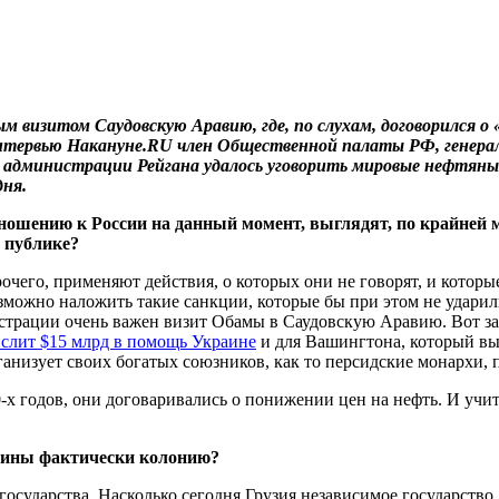
 визитом Саудовскую Аравию, где, по слухам, договорился о
 в интервью Накануне.RU член Общественной палаты РФ, ген
 администрации Рейгана удалось уговорить мировые нефтяные
дня.
ошению к России на данный момент, выглядят, по крайней м
й публике?
его, применяют действия, о которых они не говорят, и которые
возможно наложить такие санкции, которые бы при этом не удари
рации очень важен визит Обамы в Саудовскую Аравию. Вот за 
ислит $15 млрд в помощь Украине
и для Вашингтона, который вы
ганизует своих богатых союзников, как то персидские монархи, 
0-х годов, они договаривались о понижении цен на нефть. И учи
раины фактически колонию?
 государства. Насколько сегодня Грузия независимое государст