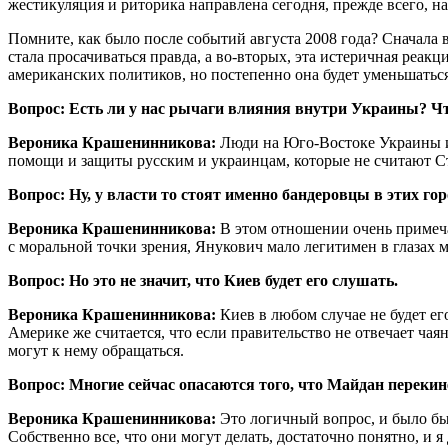
жестикуляция и риторика направлена сегодня, прежде всего, н
Помните, как было после событий августа 2008 года? Сначала 
стала просачиваться правда, а во-вторых, эта истеричная реак
американских политиков, но постепенно она будет уменьшаться
Вопрос: Есть ли у нас рычаги влияния внутри Украины? Чт
Вероника Крашенинникова:
Люди на Юго-Востоке Украины им
помощи и защиты русским и украинцам, которые не считают С
Вопрос: Ну, у власти то стоят именно бандеровцы в этих гор
Вероника Крашенинникова:
В этом отношении очень примеча
с моральной точки зрения, Янукович мало легитимен в глазах 
Вопрос: Но это не значит, что Киев будет его слушать.
Вероника Крашенинникова:
Киев в любом случае не будет ег
Америке же считается, что если правительство не отвечает ча
могут к нему обращаться.
Вопрос: Многие сейчас опасаются того, что Майдан перекин
Вероника Крашенинникова:
Это логичный вопрос, и было бы
Собственно все, что они могут делать, достаточно понятно, и я