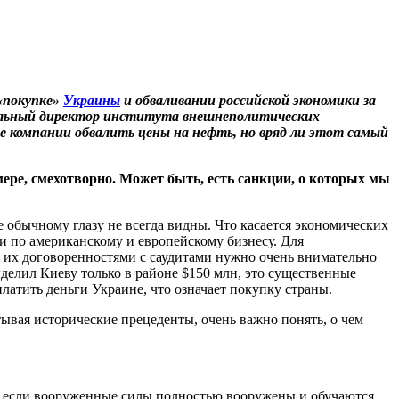
 «покупке»
Украины
и обваливании российской экономики за
еральный директор института внешнеполитических
 компании обвалить цены на нефть, но вряд ли этот самый
ере, смехотворно. Может быть, есть санкции, о которых мы
 обычному глазу не всегда видны. Что касается экономических
ли по американскому и европейскому бизнесу. Для
их договоренностями с саудитами нужно очень внимательно
делил Киеву только в районе $150 млн, это существенные
платить деньги Украине, что означает покупку страны.
тывая исторические прецеденты, очень важно понять, о чем
во, если вооруженные силы полностью вооружены и обучаются