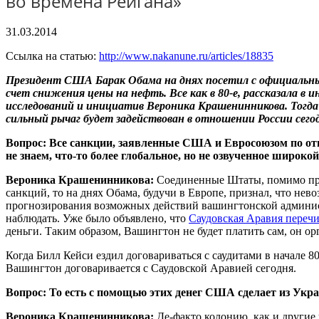
во времена Рейгана»
31.03.2014
Ссылка на статью:
http://www.nakanune.ru/articles/18835
Президент США Барак Обама на днях посетил с официальным
счет снижения цены на нефть. Все как в 80-е, рассказала
исследований и инициатив Вероника Крашенинникова. Тогда
сильный рычаг будет задействован в отношении России сего
Вопрос: Все санкции, заявленные США и Евросоюзом по отн
не знаем, что-то более глобальное, но не озвученное широко
Вероника Крашенинникова:
Соединенные Штаты, помимо проч
санкций, то на днях Обама, будучи в Европе, признал, что не
прогнозирования возможных действий вашингтонской админист
наблюдать. Уже было объявлено, что
Саудовская Аравия переч
деньги. Таким образом, Вашингтон не будет платить сам, он ор
Когда Билл Кейси ездил договариваться с саудитами в начале 8
Вашингтон договаривается с Саудовской Аравией сегодня.
Вопрос: То есть с помощью этих денег США сделает из Ук
Вероника Крашенинникова:
Де-факто колонию, как и другие