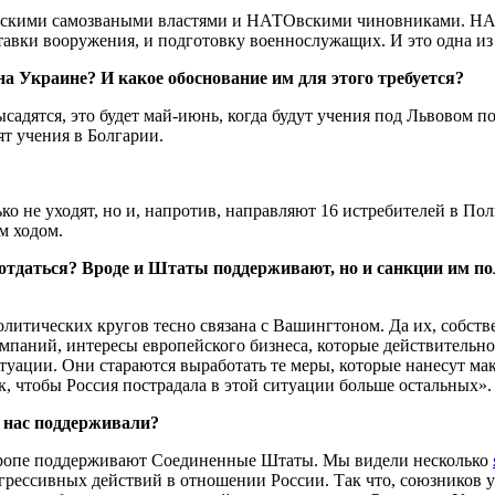
евскими самозваными властями и НАТОвскими чиновниками. Н
тавки вооружения, и подготовку военнослужащих. И это одна из
 Украине? И какое обоснование им для этого требуется?
садятся, это будет май-июнь, когда будут учения под Львовом п
ят учения в Болгарии.
ько не уходят, но и, напротив, направляют 16 истребителей в По
м ходом.
у отдаться? Вроде и Штаты поддерживают, но и санкции им по
литических кругов тесно связана с Вашингтоном. Да их, собств
паний, интересы европейского бизнеса, которые действительно 
туации. Они стараются выработать те меры, которые нанесут м
к, чтобы Россия пострадала в этой ситуации больше остальных».
ы нас поддерживали?
вропе поддерживают Соединенные Штаты. Мы видели несколько
рессивных действий в отношении России. Так что, союзников у 