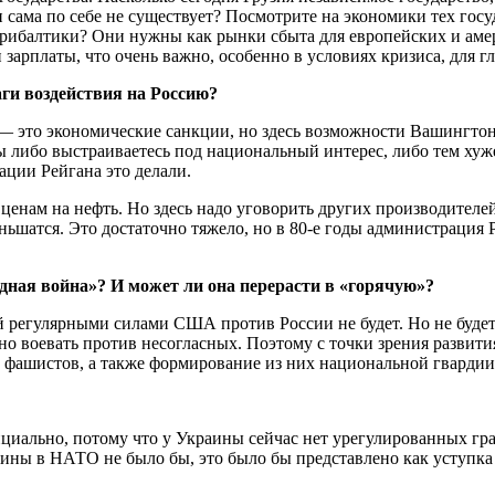
ама по себе не существует? Посмотрите на экономики тех госу
Прибалтики? Они нужны как рынки сбыта для европейских и амер
зарплаты, что очень важно, особенно в условиях кризиса, для 
аги воздействия на Россию?
— это экономические санкции, но здесь возможности Вашингто
«вы либо выстраиваетесь под национальный интерес, либо тем ху
ции Рейгана это делали.
енам на нефть. Но здесь надо уговорить других производителей 
шатся. Это достаточно тяжело, но в 80-е годы администрация Ре
одная война»? И может ли она перерасти в «горячую»?
 регулярными силами США против России не будет. Но не будет 
о воевать против несогласных. Поэтому с точки зрения развити
и фашистов, а также формирование из них национальной гвардии
иально, потому что у Украины сейчас нет урегулированных гра
ины в НАТО не было бы, это было бы представлено как уступка 