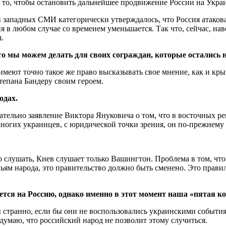
а то, чтобы остановить дальнейшее продвижение России на Укра
в западных СМИ категорически утверждалось, что Россия атаков
ция в любом случае со временем уменьшается. Так что, сейчас, 
.
о мы можем делать для своих сограждан, которые остались 
еют точно такое же право высказывать свое мнение, как и кры
тепана Бандеру своим героем.
одах.
тельно заявление Виктора Януковича о том, что в восточных р
многих украинцев, с юридической точки зрения, он по-прежнему
о слушать, Киев слушает только Вашингтон. Проблема в том, чт
яньям народа, это правительство должно быть сменено. Это пра
ется на Россию, однако именно в этот момент наша «пятая к
 странно, если бы они не воспользовались украинскими события
 думаю, что российский народ не позволит этому случиться.