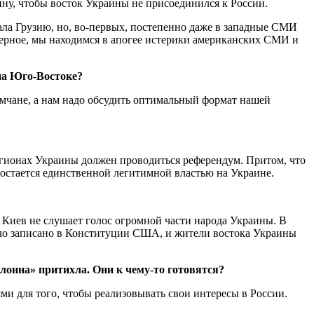
ину, чтобы восток Украины не присоединился к России.
ала Грузию, но, во-первых, постепенно даже в западные СМИ
наверное, мы находимся в апогее истерики американских СМИ и
на Юго-Востоке?
мчане, а нам надо обсудить оптимальный формат нашей
егионах Украины должен проводиться референдум. Притом, что
 остается единственной легитимной властью на Украине.
о Киев не слушает голос огромной части народа Украины. В
вило записано в Конституции США, и жители востока Украины
олонна» притихла. Они к чему-то готовятся?
ми для того, чтобы реализовывать свои интересы в России.