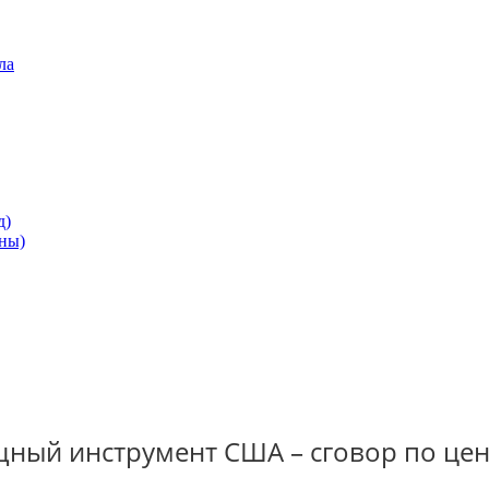
ла
д)
ны)
щный инструмент США – сговор по цен