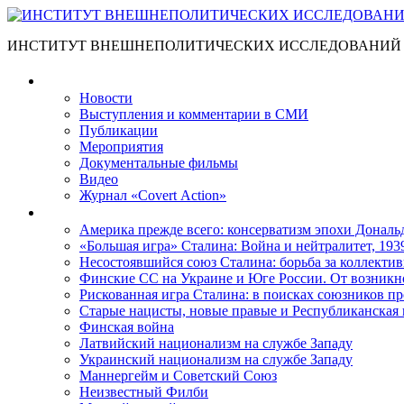
ИНСТИТУТ ВНЕШНЕПОЛИТИЧЕСКИХ ИССЛЕДОВАНИЙ
Материалы
Новости
Выступления и коммента­рии в СМИ
Публикации
Мероприятия
Документальные фильмы
Видео
Журнал «Covert Action»
Книги
Америка прежде всего: консерватизм эпохи Дональ
«Большая игра» Сталина: Война и нейтралитет, 193
Несостоявшийся союз Сталина: борьба за коллектив
Финские СС на Украине и Юге России. От возникн
Рискованная игра Сталина: в поисках союзников пр
Старые нацисты, новые правые и Республиканская 
Финская война
Латвийский национализм на службе Западу
Украинский национализм на службе Западу
Маннергейм и Советский Союз
Неизвестный Филби