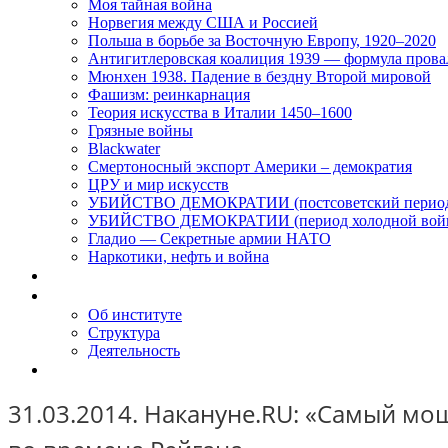
Моя тайная война
Норвегия между США и Россией
Польша в борьбе за Восточную Европу, 1920–2020
Антигитлеровская коалиция 1939 — формула прова
Мюнхен 1938. Падение в бездну Второй мировой
Фашизм: реинкарнация
Теория искусства в Италии 1450–1600
Грязные войны
Blackwater
Смертоносный экспорт Америки – демократия
ЦРУ и мир искусств
УБИЙСТВО ДЕМОКРАТИИ (постсоветский перио
УБИЙСТВО ДЕМОКРАТИИ (период холодной вой
Гладио — Секретные армии НАТО
Наркотики, нефть и война
Доклады
Об Институте
Об институте
Структура
Деятельность
Контакты
31.03.2014. Накануне.RU: «Самый мо