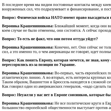
В последнее время мы видим постоянные контакты между ки
вооруженных сил, что подразумевает и финансирование, и пос
Вопрос: Физически войска НАТО имеют право высадиться на
Вероника Крашенинникова:
Ближайший момент, когда они вы
коем случае не были отменены, они состоятся. А сейчас проход
Вопрос: То есть не факт, что они потом оттуда уйдут?
Вероника Крашенинникова:
Конечно, нет. Они сейчас не тол
сил, а это именно то, о чем американцы не говорят, идет полны
Вопрос: Как понять Европу, которая мечется, не зная, ком
перессорились из-за позиции по Украине.
Вероника Крашенинникова:
Во-первых, часть европейских по
атлантическую линию. А во-вторых, есть интересы крупных ком
Таким образом, Вашингтон и Брюссель находятся в сложной си
Как говорил один из американских генералов, «надо сделать та
Вопрос: Неужели у нас нет в Европе союзников, которые б
Вероника Крашенинникова:
Не все политические круги в Е
большинство европейской общественности выступает против аг