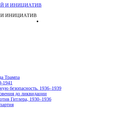
 И ИНИЦИАТИВ
Главная
да Трампа
9-1941
ную безопасность. 1936–1939
овения до ликвидации
отив Гитлера, 1930–1936
партия