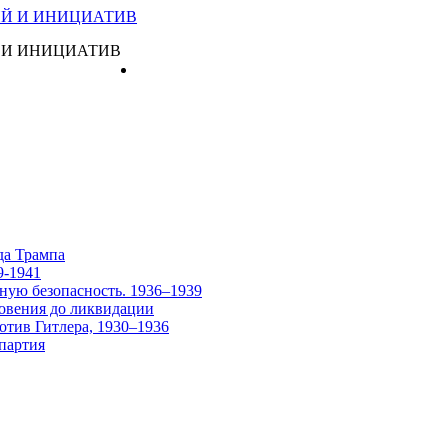
 И ИНИЦИАТИВ
Главная
да Трампа
9-1941
ную безопасность. 1936–1939
овения до ликвидации
отив Гитлера, 1930–1936
партия