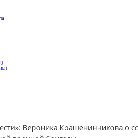
ла
д)
ны)
«Вести»: Вероника Крашенинникова о 