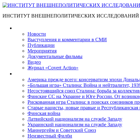
ИНСТИТУТ ВНЕШНЕПОЛИТИЧЕСКИХ ИССЛЕДОВАНИЙ
Материалы
Новости
Выступления и коммента­рии в СМИ
Публикации
Мероприятия
Документальные фильмы
Видео
Журнал «Covert Action»
Книги
Америка прежде всего: консерватизм эпохи Дональ
«Большая игра» Сталина: Война и нейтралитет, 193
Несостоявшийся союз Сталина: борьба за коллектив
Финские СС на Украине и Юге России. От возникн
Рискованная игра Сталина: в поисках союзников пр
Старые нацисты, новые правые и Республиканская 
Финская война
Латвийский национализм на службе Западу
Украинский национализм на службе Западу
Маннергейм и Советский Союз
Неизвестный Филби