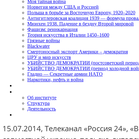
Моя тайная война
Норвегия между США и Россией
Польша в борьбе за Восточную Европу, 1920–2020
Антигитлеровская коалиция 1939 — формула прова
Мюнхен 1938. Падение в бездну Второй мировой
Фашизм: реинкарнация
Теория искусства в Италии 1450–1600
Грязные войны
Blackwater
Смертоносный экспорт Америки – демократия
ЦРУ и мир искусств
УБИЙСТВО ДЕМОКРАТИИ (постсоветский перио
УБИЙСТВО ДЕМОКРАТИИ (период холодной вой
Гладио — Секретные армии НАТО
Наркотики, нефть и война
Доклады
Об Институте
Об институте
Структура
Деятельность
Контакты
15.07.2014, Телеканал «Россия 24», 