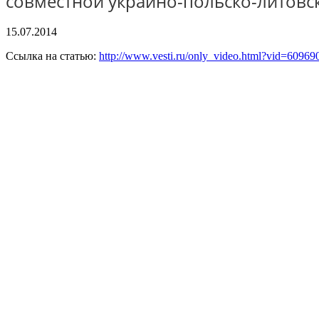
совместной украино-польско-литовс
15.07.2014
Ссылка на статью:
http://www.vesti.ru/only_video.html?vid=60969