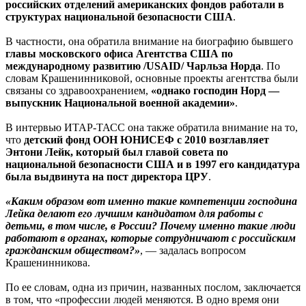
российских отделений американских фондов работали в
структурах национальной безопасности США
.
В частности, она обратила внимание на биографию бывшего
главы московского офиса Агентства США по
международному развитию /USAID/ Чарльза Норда
. По
словам Крашенинниковой, основные проекты агентства были
связаны со здравоохранением,
«однако господин Норд —
выпускник Национальной военной академии»
.
В интервью ИТАР-ТАСС она также обратила внимание на то,
что
детский фонд ООН ЮНИСЕФ с 2010 возглавляет
Энтони Лейк, который был главой совета по
национальной безопасности США и в 1997 его кандидатура
была выдвинута на пост директора ЦРУ
.
«Каким образом вот именно такие компетенции господина
Лейка делают его лучшим кандидатом для работы с
детьми, в том числе, в России? Почему именно такие люди
работают в органах, которые сотрудничают с российским
гражданским обществом?»
, — задалась вопросом
Крашенинникова.
По ее словам, одна из причин, названных послом, заключается
в том, что «профессии людей меняются. В одно время они