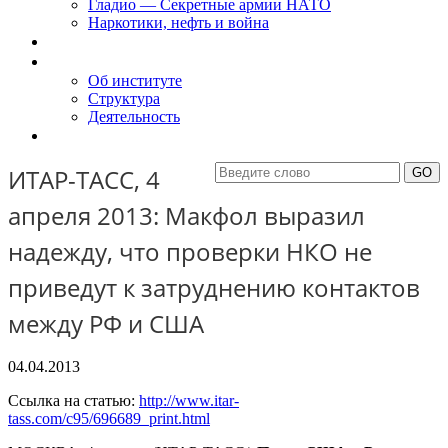
Гладио — Секретные армии НАТО
Наркотики, нефть и война
Доклады
Об Институте
Об институте
Структура
Деятельность
Контакты
ИТАР-ТАСС, 4
апреля 2013: Макфол выразил
надежду, что проверки НКО не
приведут к затруднению контактов
между РФ и США
04.04.2013
Ссылка на статью:
http://www.itar-
tass.com/c95/696689_print.html