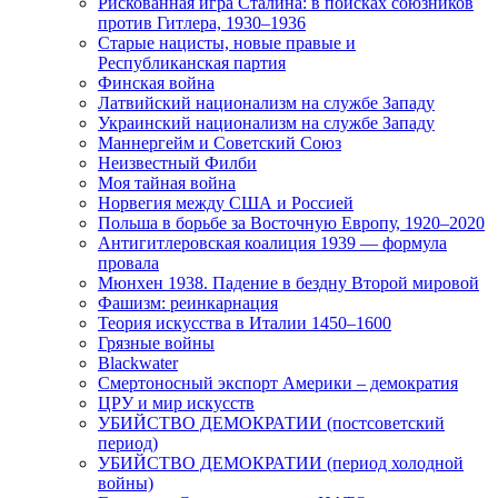
Рискованная игра Сталина: в поисках союзников
против Гитлера, 1930–1936
Старые нацисты, новые правые и
Республиканская партия
Финская война
Латвийский национализм на службе Западу
Украинский национализм на службе Западу
Маннергейм и Советский Союз
Неизвестный Филби
Моя тайная война
Норвегия между США и Россией
Польша в борьбе за Восточную Европу, 1920–2020
Антигитлеровская коалиция 1939 — формула
провала
Мюнхен 1938. Падение в бездну Второй мировой
Фашизм: реинкарнация
Теория искусства в Италии 1450–1600
Грязные войны
Blackwater
Смертоносный экспорт Америки – демократия
ЦРУ и мир искусств
УБИЙСТВО ДЕМОКРАТИИ (постсоветский
период)
УБИЙСТВО ДЕМОКРАТИИ (период холодной
войны)