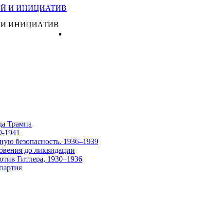
 И ИНИЦИАТИВ
Главная
да Трампа
9-1941
ную безопасность. 1936–1939
овения до ликвидации
отив Гитлера, 1930–1936
партия