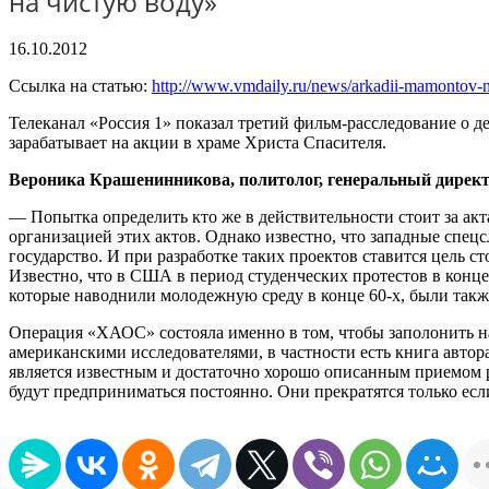
на чистую воду»
16.10.2012
Ссылка на статью:
http://www.vmdaily.ru/news/arkadii-mamontov-n
Телеканал «Россия 1» показал третий фильм-расследование о 
зарабатывает на акции в храме Христа Спасителя.
Вероника Крашенинникова, политолог, генеральный дирек
— Попытка определить кто же в действительности стоит за акт
организацией этих актов. Однако известно, что западные спец
государство. И при разработке таких проектов ставится цель 
Известно, что в США в период студенческих протестов в конц
которые наводнили молодежную среду в конце 60-х, были такж
Операция «ХАОС» состояла именно в том, чтобы заполонить н
американскими исследователями, в частности есть книга авт
является известным и достаточно хорошо описанным приемом 
будут предприниматься постоянно. Они прекратятся только ес