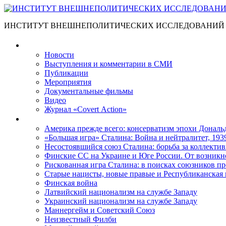
ИНСТИТУТ ВНЕШНЕПОЛИТИЧЕСКИХ ИССЛЕДОВАНИЙ
Материалы
Новости
Выступления и коммента­рии в СМИ
Публикации
Мероприятия
Документальные фильмы
Видео
Журнал «Covert Action»
Книги
Америка прежде всего: консерватизм эпохи Дональ
«Большая игра» Сталина: Война и нейтралитет, 193
Несостоявшийся союз Сталина: борьба за коллектив
Финские СС на Украине и Юге России. От возникн
Рискованная игра Сталина: в поисках союзников пр
Старые нацисты, новые правые и Республиканская 
Финская война
Латвийский национализм на службе Западу
Украинский национализм на службе Западу
Маннергейм и Советский Союз
Неизвестный Филби