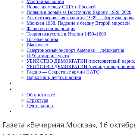
Моя тайная война
Норвегия между США и Россией
Польша в борьбе за Восточную Европу, 1920–2020
Антигитлеровская коалиция 1939 — формула прова
Мюнхен 1938. Падение в бездну Второй мировой
Фашизм: реинкарнация
Теория искусства в Италии 1450–1600
Грязные войны
Blackwater
Смертоносный экспорт Америки – демократия
ЦРУ и мир искусств
УБИЙСТВО ДЕМОКРАТИИ (постсоветский перио
УБИЙСТВО ДЕМОКРАТИИ (период холодной вой
Гладио — Секретные армии НАТО
Наркотики, нефть и война
Доклады
Об Институте
Об институте
Структура
Деятельность
Контакты
Газета «Вечерняя Москва», 16 октябр