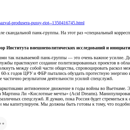
azval-produsera-pussy-riot--1350416745.html
деле скандальной панк-группы. На этот раз «специальный корре
тор Института внешнеполитических исследований и инициат
ами так называемой панк-группы — это очень важное усилие. Дос
службы практикуют создание политизированных проектов в облас
столкнуть между собой части общества, спровоцировать раскол 
е 60-х годов ЦРУ и ФБР пытались обуздать протестную энергию 
е частично результатом деятельности усилий спецслужб.
аркотиками антивоенное движение в годы войны во Вьетнаме. Э
ора Мартина Ли «Кислотные мечты» (Acid Dreams). Манипулиров
различных спецслужб. Я думаю, пока Россия будет стремиться к
ли мы капитулируем. Мы должны быть готовы к тому, что подобн