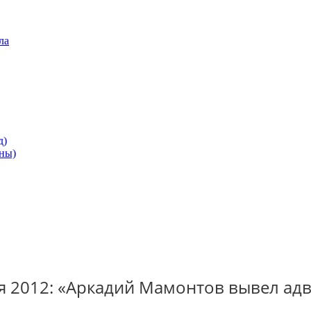
ла
д)
ны)
я 2012: «Аркадий Мамонтов вывел адво