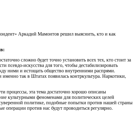
спондент» Аркадий Мамонтов решил выяснить, кто и как
ив:
таточно сложно будет точно установить всех тех, кто стоит за
ти псевдо-искусства для того, чтобы дестабилизировать
между ними и истощать общество внутренними распрями.
и именно так в Штатах появилась контркультура. Наркотики,
ти процессы, эта тема достаточно хорошо описаны
ание культурными феноменами для политических целей
 суверенной политике, подобные попытки против нашей страны
ые операции против нас будут проводиться регулярно.